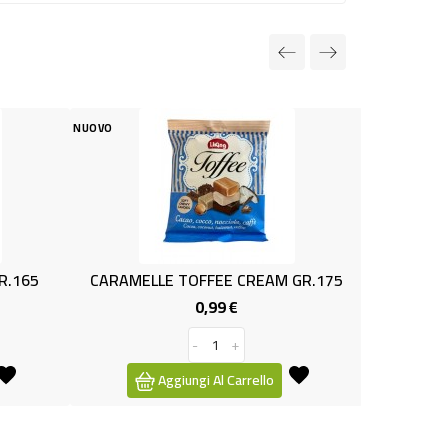
NUOVO
OFFEE CREAM GR.175
CAR.GOLIA ACTIV PLUS GR.90S
0,99 €
2,49 €
Prezzo
Prezzo
-
+
-
+
ngi Al Carrello
Aggiungi Al Carrello