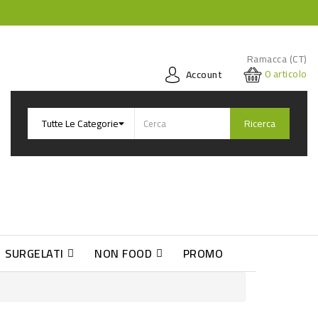
Ramacca (CT)
0
articolo
Account
Ricerca
SURGELATI
NON FOOD
PROMO