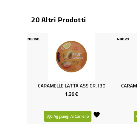
20 Altri Prodotti
NUOVO
LE LATTA ASS.GR.130
CARAMELLE GOMMOSE MELA GR.
1,39 €
1,19 €
Prezzo
Prezzo
-
+
giungi Al Carrello
Aggiungi Al Carrello