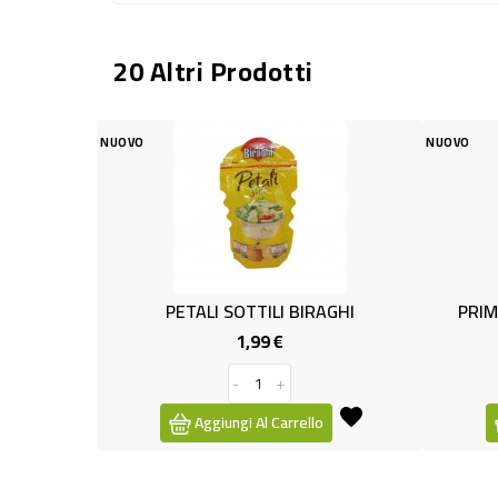
20 Altri Prodotti
NUOVO
ALI SOTTILI BIRAGHI
PRIMO SALE PISTACCHIO GR.2
1,99 €
3,99 €
Prezzo
Prezzo
-
+
-
+
ggiungi Al Carrello
Aggiungi Al Carrello