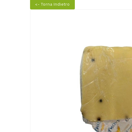
<- Torna Indietro
Nuovo