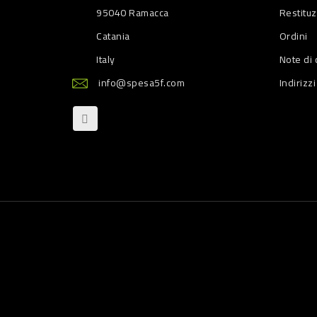
95040 Ramacca
Restitu
Catania
Ordini
Italy
Note di 
info@spesa5f.com
Indirizzi