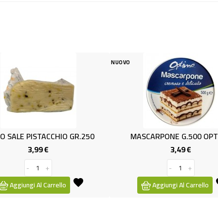
NUOVO
NUOVO
50
MASCARPONE G.500 OPTIMO
GRANA P
3,49 €
Prezzo
-
+
Aggiungi Al Carrello
Aggi