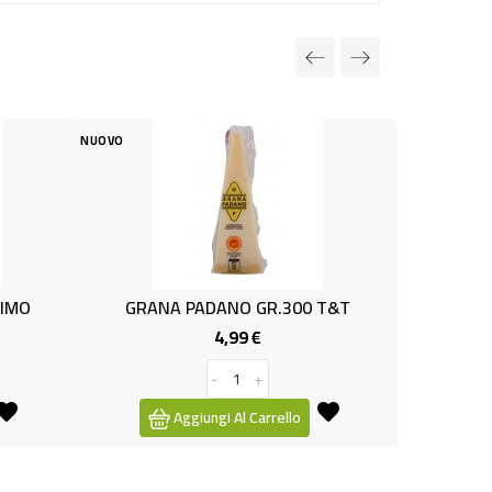
NUOVO
ADANO GR.300 T&T
ROBIOLA S/LATTOSIO G 100 OPTI
4,99 €
1,15 €
Prezzo
Prezzo
-
+
-
+
ungi Al Carrello
Aggiungi Al Carrello