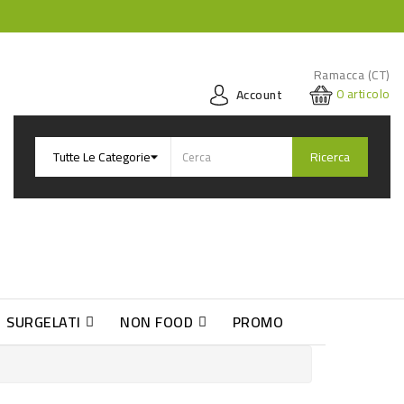
Ramacca (CT)
0
articolo
Account
Ricerca
SURGELATI
NON FOOD
PROMO