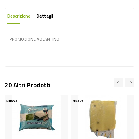
-
PLASTICA
Descrizione
Dettagli
-
.
AFFINI
PROMOZIONE VOLANTINO
LAVAGGIO
STOVIGLIE
DEODORANTI
DETERSIVI
20 Altri Prodotti
TESSUTI
DETERGENTI
Nuovo
Nuovo
SUPERFICI
ACCESSORI
CASA