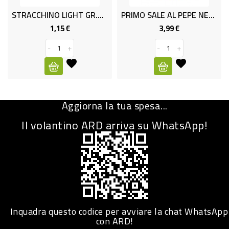
STRACCHINO LIGHT GR.100 OPTIMO
PRIMO SALE AL PEPE NERO GR.250
CURA
PERSONA
1,15 €
3,99 €
Prezzo
Prezzo
-
+
-
+
IGIENICO
SANITARI
ACCESSORI
Aggiorna la tua spesa...
PERSONA
PUERICULTURA
Il volantino ARD arriva su WhatsApp!
IGIENE
PERSONA
PETS
PET
Inquadra questo codice per avviare la chat WhatsApp
con ARD!
ACCESSORI