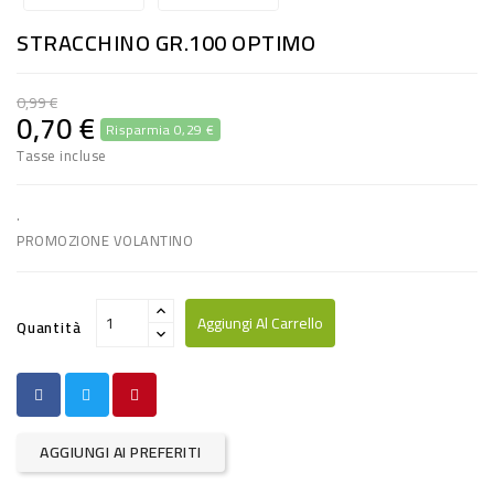
RISO
STRACCHINO GR.100 OPTIMO
E
FARINA
0,99 €
0,70 €
Risparmia 0,29 €
DIETETICO
Tasse incluse
NATURALI
SNACKS
.
PROMOZIONE VOLANTINO
ALIMENTI
CONSERVATI
Aggiungi Al Carrello
Quantità
CURA
CASA
INSETTICIDI
AGGIUNGI AI PREFERITI
CARTA