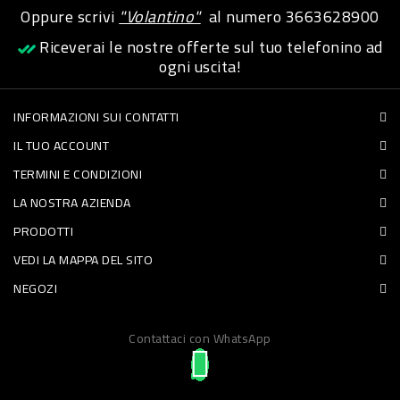
Oppure scrivi
"Volantino"
al numero
3663628900
PET
Riceverai le nostre offerte sul tuo telefonino ad
FOOD
ogni uscita!
FRESCHI
INFORMAZIONI SUI CONTATTI
IL TUO ACCOUNT
PIATTI
TERMINI E CONDIZIONI
PRONTI
LA NOSTRA AZIENDA
E
PRODOTTI
CONDIMENTI
VEDI LA MAPPA DEL SITO
CARNE
NEGOZI
ORTOFRUTTA
UOVA
Contattaci con WhatsApp
PANIFICI