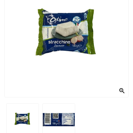
PRODOTTI
PER
CONDIRE
DOLCIARIO
PRODOTTI
DA
FORNO
RICORRENZE
PASQUALI

PREPARATI
ALIMENTI
INFANZIA
PASTA,