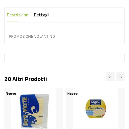
-
PLASTICA
Descrizione
Dettagli
-
.
AFFINI
PROMOZIONE VOLANTINO
LAVAGGIO
STOVIGLIE
DEODORANTI
DETERSIVI
20 Altri Prodotti
TESSUTI
DETERGENTI
Nuovo
Nuovo
SUPERFICI
ACCESSORI
CASA