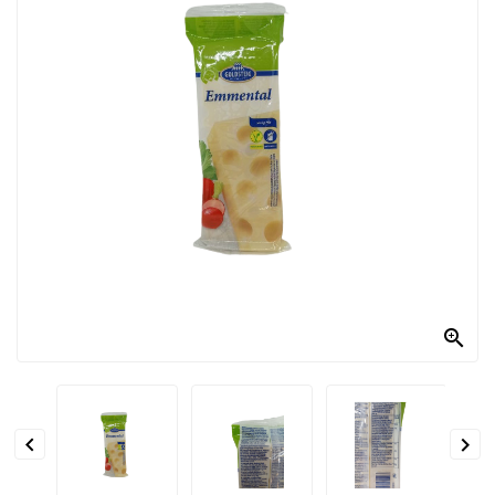
PRODOTTI
PER
CONDIRE
DOLCIARIO
PRODOTTI
DA
FORNO
RICORRENZE
PASQUALI

PREPARATI
ALIMENTI
INFANZIA


PASTA,