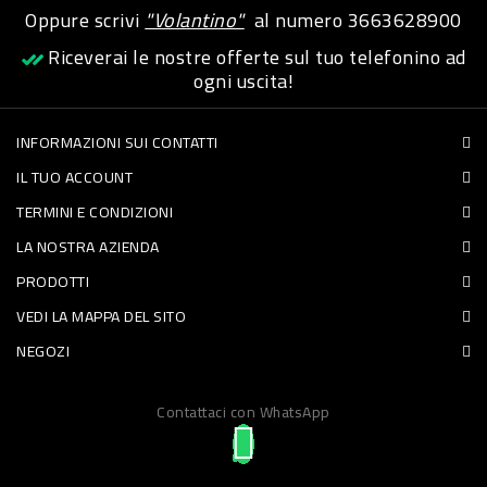
Oppure scrivi
"Volantino"
al numero
3663628900
PET
Riceverai le nostre offerte sul tuo telefonino ad
FOOD
ogni uscita!
FRESCHI
INFORMAZIONI SUI CONTATTI
IL TUO ACCOUNT
PIATTI
TERMINI E CONDIZIONI
PRONTI
LA NOSTRA AZIENDA
E
PRODOTTI
CONDIMENTI
VEDI LA MAPPA DEL SITO
CARNE
NEGOZI
ORTOFRUTTA
UOVA
Contattaci con WhatsApp
PANIFICI