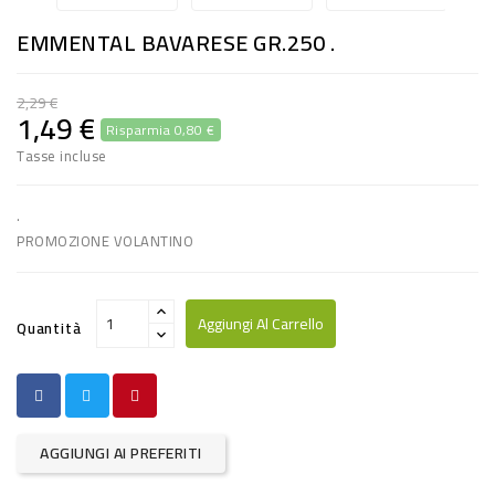
RISO
EMMENTAL BAVARESE GR.250 .
E
FARINA
2,29 €
1,49 €
Risparmia 0,80 €
DIETETICO
Tasse incluse
NATURALI
SNACKS
.
PROMOZIONE VOLANTINO
ALIMENTI
CONSERVATI
Aggiungi Al Carrello
Quantità
CURA
CASA
INSETTICIDI
AGGIUNGI AI PREFERITI
CARTA