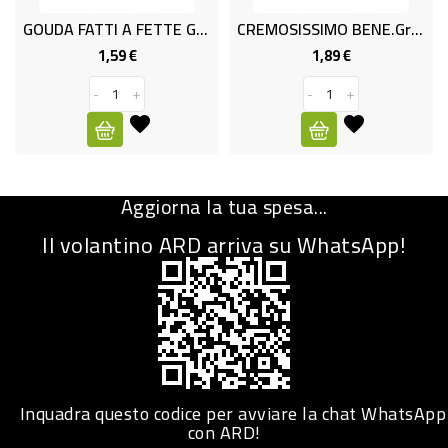
GOUDA FATTI A FETTE GR.140
CREMOSISSIMO BENE.Gr.150
CURA
PERSONA
1,59 €
1,89 €
Prezzo
Prezzo
-
+
-
+
IGIENICO
SANITARI
ACCESSORI
Aggiorna la tua spesa...
PERSONA
PUERICULTURA
Il volantino ARD arriva su WhatsApp!
IGIENE
PERSONA
PETS
PET
Inquadra questo codice per avviare la chat WhatsApp
con ARD!
ACCESSORI