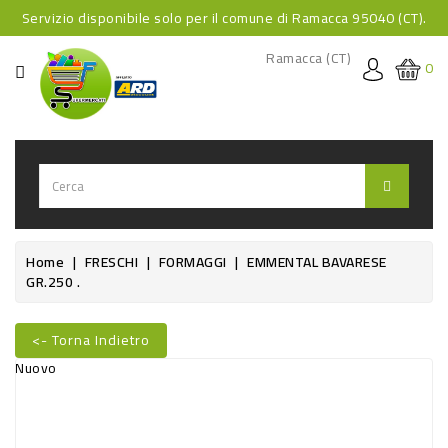
Servizio disponibile solo per il comune di Ramacca 95040 (CT).
CATEGORIA
Ramacca (CT)
0
HOME
BEVANDE
BEVANDE
ANALCOLICHE
BEVANDE
Home
FRESCHI
FORMAGGI
EMMENTAL BAVARESE
GR.250 .
ALCOLICHE
BEVANDE
<- Torna Indietro
CALDE
Nuovo
FOOD