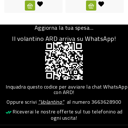
CURA
PERSONA
Aggiorna la tua spesa...
IGIENICO
Il volantino ARD arriva su WhatsApp!
SANITARI
ACCESSORI
PERSONA
PUERICULTURA
IGIENE
Inquadra questo codice per avviare la chat WhatsApp
PERSONA
con ARD!
Oppure scrivi
"Volantino"
al numero
3663628900
PETS
Riceverai le nostre offerte sul tuo telefonino ad
ogni uscita!
PET
ACCESSORI