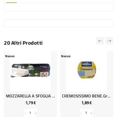
-
PLASTICA
-
AFFINI
LAVAGGIO
20 Altri Prodotti
STOVIGLIE
DEODORANTI
Nuovo
Nuovo
DETERSIVI
TESSUTI
DETERGENTI
SUPERFICI
MOZZARELLA A SFOGLIA GR.130
CREMOSISSIMO BENE.Gr.150
ACCESSORI
1,79 €
1,89 €
Prezzo
Prezzo
CASA
-
+
-
+