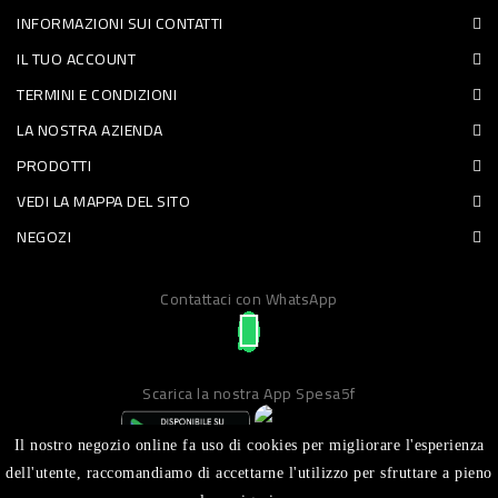
INFORMAZIONI SUI CONTATTI
PET
IL TUO ACCOUNT
FOOD
TERMINI E CONDIZIONI
LA NOSTRA AZIENDA
FRESCHI
PRODOTTI
PIATTI
VEDI LA MAPPA DEL SITO
PRONTI
NEGOZI
E
Contattaci con WhatsApp
CONDIMENTI
CARNE
ORTOFRUTTA
Scarica la nostra App Spesa5f
UOVA
Il nostro negozio online fa uso di cookies per migliorare l'esperienza
PANIFICI
dell'utente, raccomandiamo di accettarne l'utilizzo per sfruttare a pieno