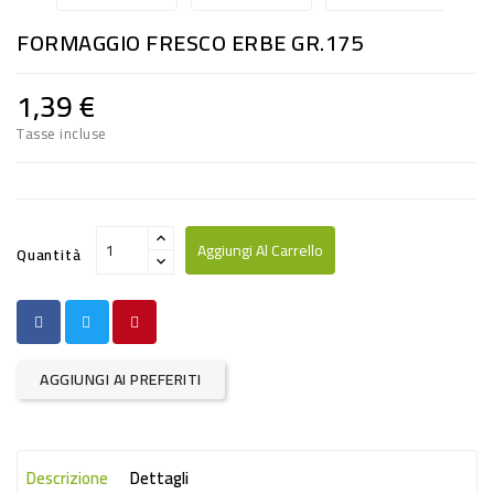
RISO
FORMAGGIO FRESCO ERBE GR.175
E
FARINA
1,39 €
DIETETICO
Tasse incluse
NATURALI
SNACKS
ALIMENTI
Aggiungi Al Carrello
Quantità
CONSERVATI
CURA
CASA
AGGIUNGI AI PREFERITI
INSETTICIDI
CARTA
Descrizione
Dettagli