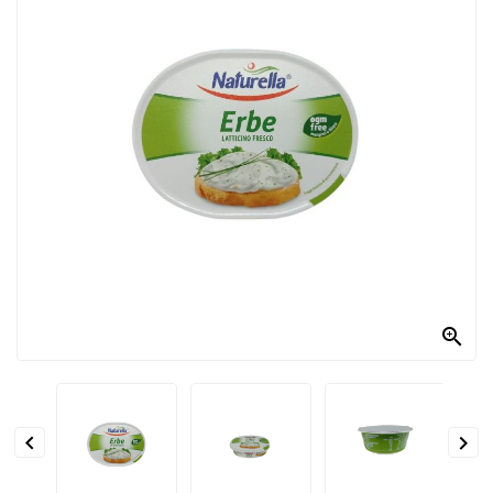
PRODOTTI
PER
CONDIRE
DOLCIARIO
PRODOTTI
DA
FORNO
RICORRENZE
PASQUALI

PREPARATI
ALIMENTI
INFANZIA


PASTA,