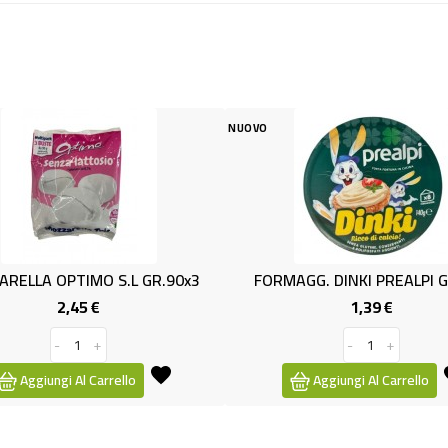
NUOVO
NUOVO
3
FORMAGG. DINKI PREALPI GR.140
FIOCCHI DI 
1,39 €
0,7
Prezzo
-
+
Aggiungi Al Carrello
Aggiung