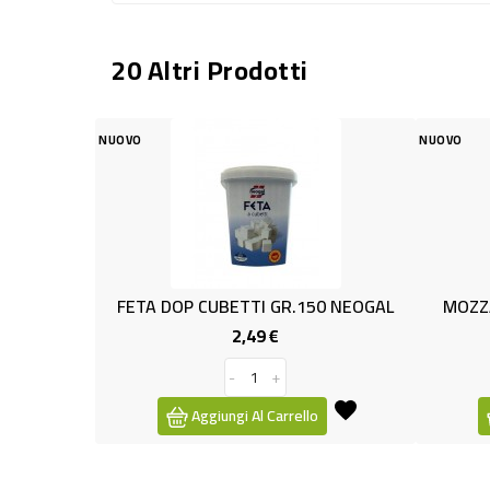
20 Altri Prodotti
NUOVO
UBETTI GR.150 NEOGAL
MOZZARELLA OPTIMO S.L GR.90x
2,49 €
2,45 €
Prezzo
Prezzo
-
+
-
+
ungi Al Carrello
Aggiungi Al Carrello