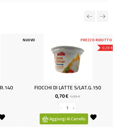
PREZZO RIDOTTO
NUOVO
-0,39 €
LATTE S/LAT.G.150
DESSERT FORM.FRUTTA G50X6
0 €
0,99 €
Prezzo
Prezzo
Prezzo
1,09 €
base
-
+
-
+
i Al Carrello
Aggiungi Al Carrello