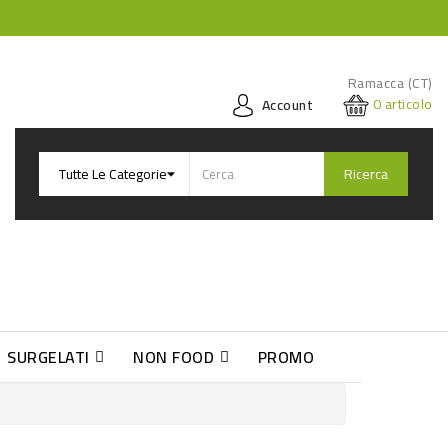
Ramacca (CT)
0
articolo
Account
Ricerca
SURGELATI
NON FOOD
PROMO