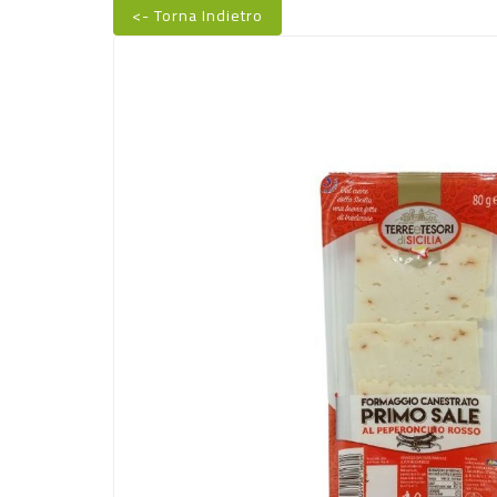
<- Torna Indietro
Nuovo