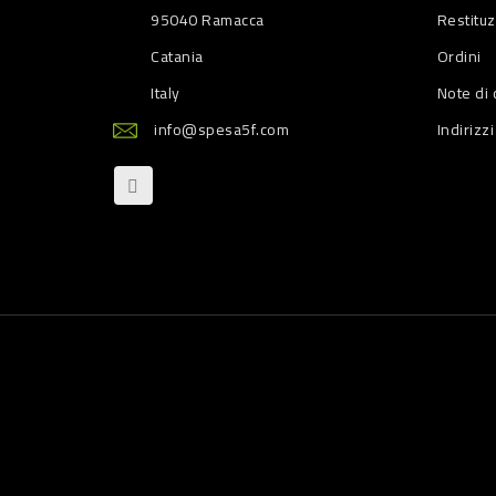
95040 Ramacca
Restitu
Catania
Ordini
Italy
Note di 
info@spesa5f.com
Indirizzi