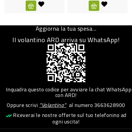
CURA
PERSONA
Aggiorna la tua spesa...
IGIENICO
Il volantino ARD arriva su WhatsApp!
SANITARI
ACCESSORI
PERSONA
PUERICULTURA
IGIENE
Inquadra questo codice per avviare la chat WhatsApp
PERSONA
con ARD!
Oppure scrivi
"Volantino"
al numero
3663628900
PETS
Riceverai le nostre offerte sul tuo telefonino ad
ogni uscita!
PET
ACCESSORI