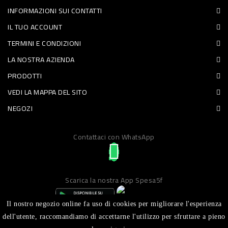
INFORMAZIONI SUI CONTATTI
PET
IL TUO ACCOUNT
FOOD
TERMINI E CONDIZIONI
LA NOSTRA AZIENDA
FRESCHI
PRODOTTI
PIATTI
VEDI LA MAPPA DEL SITO
PRONTI
NEGOZI
E
Contattaci con WhatsApp
CONDIMENTI
CARNE
ORTOFRUTTA
Scarica la nostra App Spesa5f
UOVA
Il nostro negozio online fa uso di cookies per migliorare l'esperienza
PANIFICI
dell'utente, raccomandiamo di accettarne l'utilizzo per sfruttare a pieno