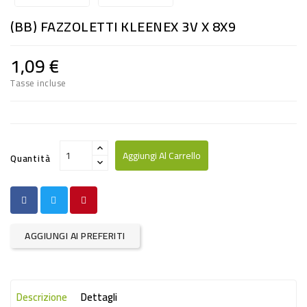
RISO
(BB) FAZZOLETTI KLEENEX 3V X 8X9
E
FARINA
1,09 €
DIETETICO
Tasse incluse
NATURALI
SNACKS
ALIMENTI
Aggiungi Al Carrello
Quantità
CONSERVATI
CURA
CASA
AGGIUNGI AI PREFERITI
INSETTICIDI
CARTA
Descrizione
Dettagli