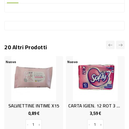
-
PLASTICA
-
AFFINI
LAVAGGIO
20 Altri Prodotti
STOVIGLIE
DEODORANTI
Nuovo
Nuovo
Nu
DETERSIVI
TESSUTI
DETERGENTI
SUPERFICI
SALVIETTINE INTIME X15
CARTA IGIEN. 12 ROT 3 V SOFLY
ACCESSORI
0,89 €
3,59 €
Prezzo
Prezzo
CASA
-
+
-
+