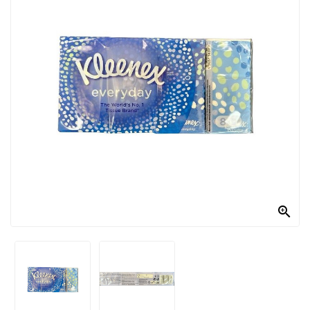
PRODOTTI
PER
CONDIRE
DOLCIARIO
PRODOTTI
DA
FORNO
RICORRENZE
PASQUALI

PREPARATI
ALIMENTI
INFANZIA
PASTA,