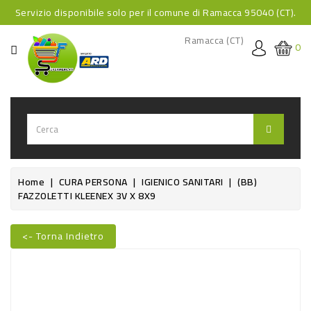
Servizio disponibile solo per il comune di Ramacca 95040 (CT).
CATEGORIA
Ramacca (CT)
0
HOME
BEVANDE
BEVANDE
ANALCOLICHE
BEVANDE
Home
CURA PERSONA
IGIENICO SANITARI
(BB)
FAZZOLETTI KLEENEX 3V X 8X9
ALCOLICHE
BEVANDE
<- Torna Indietro
CALDE
Nuovo
FOOD