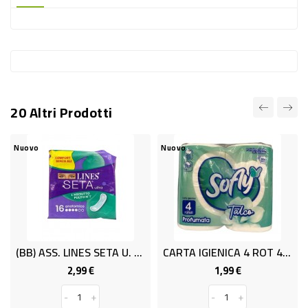
-
PLASTICA
-
AFFINI
LAVAGGIO
20 Altri Prodotti
STOVIGLIE
DEODORANTI
Nuovo
Nuovo
DETERSIVI
TESSUTI
DETERGENTI
SUPERFICI
(BB) ASS. LINES SETA U. ANAT. X16.
CARTA IGIENICA 4 ROT 4V SOFLY
ACCESSORI
2,99 €
1,99 €
Prezzo
Prezzo
CASA
-
+
-
+