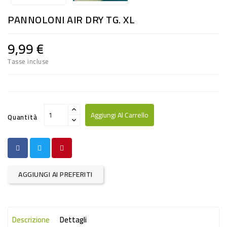
RISO
PANNOLONI AIR DRY TG. XL
E
FARINA
9,99 €
DIETETICO
Tasse incluse
NATURALI
SNACKS
ALIMENTI
Aggiungi Al Carrello
Quantità
CONSERVATI
CURA
CASA
AGGIUNGI AI PREFERITI
INSETTICIDI
CARTA
Descrizione
Dettagli