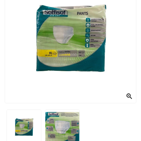
PRODOTTI
PER
CONDIRE
DOLCIARIO
PRODOTTI
DA
FORNO
RICORRENZE
PASQUALI

PREPARATI
ALIMENTI
INFANZIA
PASTA,