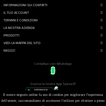
INFORMAZIONI SUI CONTATTI
PET
IL TUO ACCOUNT
FOOD
TERMINI E CONDIZIONI
LA NOSTRA AZIENDA
FRESCHI
PRODOTTI
PIATTI
VEDI LA MAPPA DEL SITO
PRONTI
NEGOZI
E
Contattaci con WhatsApp
CONDIMENTI
CARNE
ORTOFRUTTA
Scarica la nostra App Spesa5f
UOVA
Il nostro negozio online fa uso di cookies per migliorare l'esperienza
PANIFICI
dell'utente, raccomandiamo di accettarne l'utilizzo per sfruttare a pieno