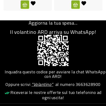
CURA
PERSONA
Aggiorna la tua spesa...
IGIENICO
Il volantino ARD arriva su WhatsApp!
SANITARI
ACCESSORI
PERSONA
PUERICULTURA
IGIENE
Inquadra questo codice per avviare la chat WhatsApp
PERSONA
con ARD!
Oppure scrivi
"Volantino"
al numero
3663628900
PETS
Riceverai le nostre offerte sul tuo telefonino ad
ogni uscita!
PET
ACCESSORI