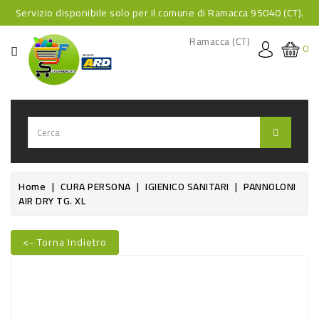
Servizio disponibile solo per il comune di Ramacca 95040 (CT).
CATEGORIA
Ramacca (CT)
0
HOME
BEVANDE
BEVANDE
ANALCOLICHE
BEVANDE
Home
CURA PERSONA
IGIENICO SANITARI
PANNOLONI
AIR DRY TG. XL
ALCOLICHE
BEVANDE
<- Torna Indietro
CALDE
Nuovo
FOOD