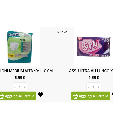
NUOVO
 MEDIUM VITA70/110 CM
ASS. ULTRA ALI LUNGO X 24
6,99 €
1,59 €
Prezzo
Prezzo
-
+
-
+
giungi Al Carrello
Aggiungi Al Carrello