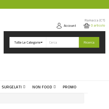
Ramacca (CT)
0
articolo
Account
Ricerca
SURGELATI
NON FOOD
PROMO