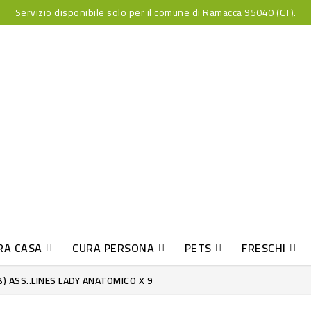
Servizio disponibile solo per il comune di Ramacca 95040 (CT).
RA CASA
CURA PERSONA
PETS
FRESCHI
PESCE INDUST-SUSHI FRESCO
B) ASS..LINES LADY ANATOMICO X 9