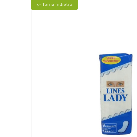
<- Torna Indietro
Nuovo