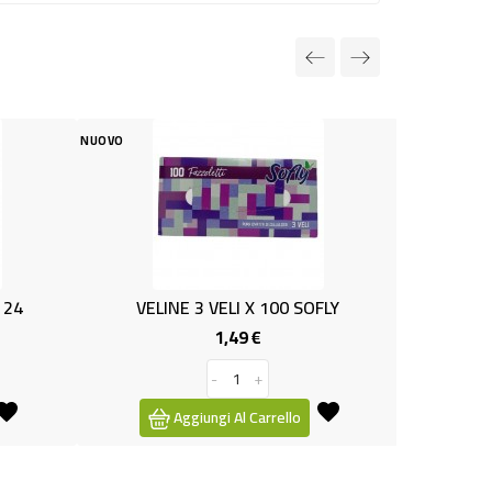
NUOVO
NUOVO
VELINE 3 VELI X 100 SOFLY
BORSA TERM
1,49 €
Prezzo
-
+
Aggiungi Al Carrello
Aggi