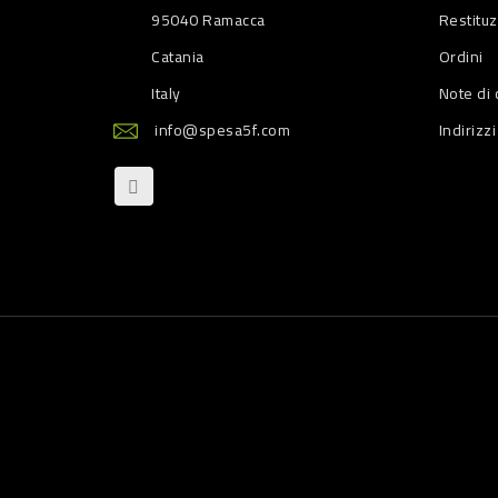
95040 Ramacca
Restitu
Catania
Ordini
Italy
Note di 
info@spesa5f.com
Indirizzi