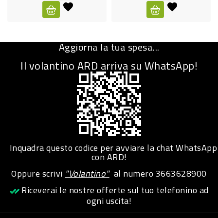
CURA
PERSONA
Aggiorna la tua spesa...
IGIENICO
Il volantino ARD arriva su WhatsApp!
SANITARI
ACCESSORI
PERSONA
PUERICULTURA
IGIENE
Inquadra questo codice per avviare la chat WhatsApp
PERSONA
con ARD!
Oppure scrivi
"Volantino"
al numero
3663628900
PETS
Riceverai le nostre offerte sul tuo telefonino ad
ogni uscita!
PET
ACCESSORI