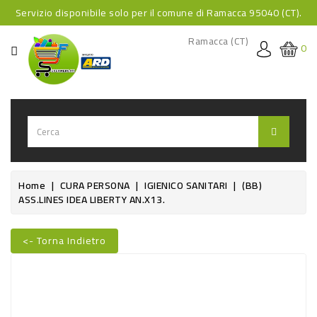
Servizio disponibile solo per il comune di Ramacca 95040 (CT).
CATEGORIA
Ramacca (CT)
0
HOME
BEVANDE
BEVANDE
ANALCOLICHE
BEVANDE
Home
CURA PERSONA
IGIENICO SANITARI
(BB)
ASS.LINES IDEA LIBERTY AN.x13.
ALCOLICHE
BEVANDE
<- Torna Indietro
CALDE
Nuovo
FOOD