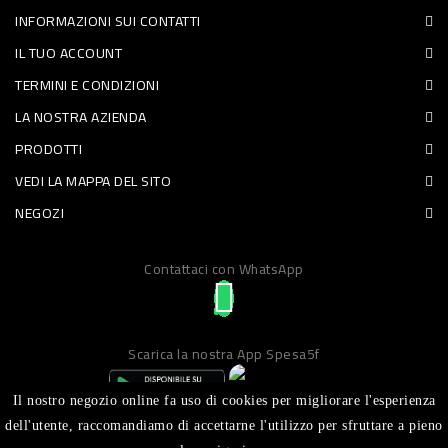
INFORMAZIONI SUI CONTATTI
PET
IL TUO ACCOUNT
FOOD
TERMINI E CONDIZIONI
LA NOSTRA AZIENDA
FRESCHI
PRODOTTI
PIATTI
VEDI LA MAPPA DEL SITO
PRONTI
NEGOZI
E
Contattaci con WhatsApp
CONDIMENTI
CARNE
ORTOFRUTTA
Scarica la nostra App Spesa5f
UOVA
Il nostro negozio online fa uso di cookies per migliorare l'esperienza
PANIFICI
dell'utente, raccomandiamo di accettarne l'utilizzo per sfruttare a pieno