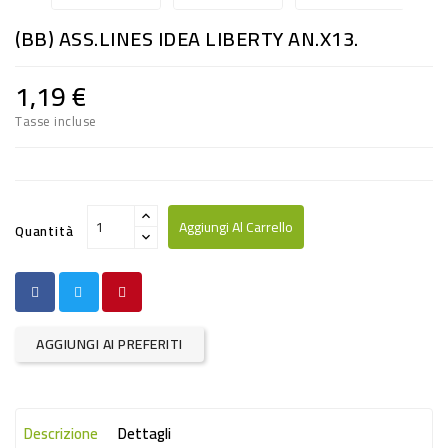
RISO
(BB) ASS.LINES IDEA LIBERTY AN.x13.
E
FARINA
1,19 €
DIETETICO
Tasse incluse
NATURALI
SNACKS
ALIMENTI
Aggiungi Al Carrello
Quantità
CONSERVATI
CURA
CASA
AGGIUNGI AI PREFERITI
INSETTICIDI
CARTA
Descrizione
Dettagli