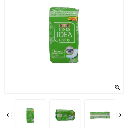
PRODOTTI
PER
CONDIRE
DOLCIARIO
PRODOTTI
DA
FORNO
RICORRENZE
PASQUALI

PREPARATI
ALIMENTI
INFANZIA


PASTA,