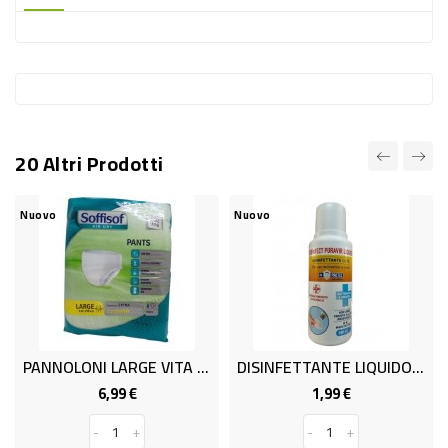
-
PLASTICA
-
AFFINI
LAVAGGIO
20 Altri Prodotti
STOVIGLIE
DEODORANTI
Nuovo
Nuovo
DETERSIVI
TESSUTI
DETERGENTI
SUPERFICI
PANNOLONI LARGE VITA 100/150CM
DISINFETTANTE LIQUIDO ML 250
ACCESSORI
6,99 €
1,99 €
Prezzo
Prezzo
CASA
-
+
-
+