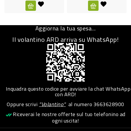
CURA
PERSONA
Aggiorna la tua spesa...
IGIENICO
Il volantino ARD arriva su WhatsApp!
SANITARI
ACCESSORI
PERSONA
PUERICULTURA
IGIENE
Inquadra questo codice per avviare la chat WhatsApp
PERSONA
con ARD!
Oppure scrivi
"Volantino"
al numero
3663628900
PETS
Riceverai le nostre offerte sul tuo telefonino ad
ogni uscita!
PET
ACCESSORI