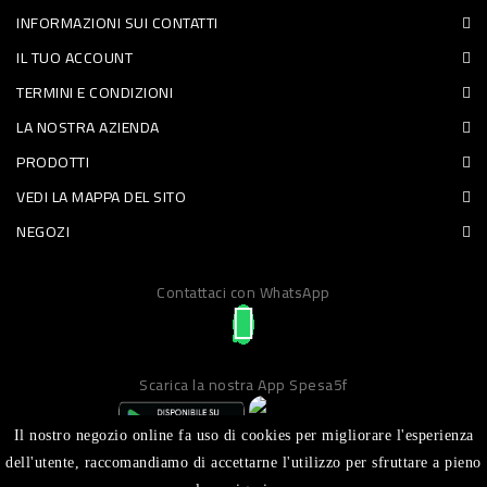
INFORMAZIONI SUI CONTATTI
PET
IL TUO ACCOUNT
FOOD
TERMINI E CONDIZIONI
LA NOSTRA AZIENDA
FRESCHI
PRODOTTI
PIATTI
VEDI LA MAPPA DEL SITO
PRONTI
NEGOZI
E
Contattaci con WhatsApp
CONDIMENTI
CARNE
ORTOFRUTTA
Scarica la nostra App Spesa5f
UOVA
Il nostro negozio online fa uso di cookies per migliorare l'esperienza
PANIFICI
dell'utente, raccomandiamo di accettarne l'utilizzo per sfruttare a pieno