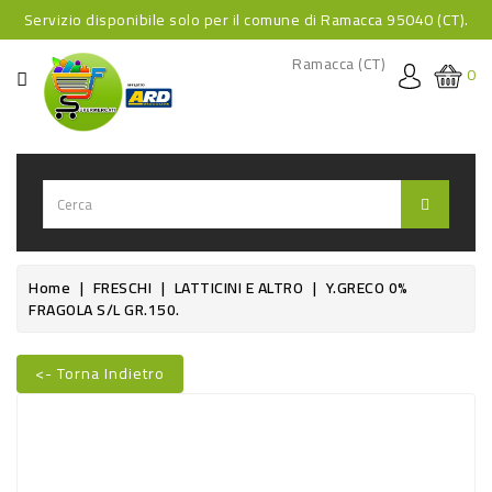
Servizio disponibile solo per il comune di Ramacca 95040 (CT).
CATEGORIA
Ramacca (CT)
0
HOME
BEVANDE
BEVANDE
ANALCOLICHE
BEVANDE
Home
FRESCHI
LATTICINI E ALTRO
Y.GRECO 0%
FRAGOLA S/L GR.150.
ALCOLICHE
BEVANDE
<- Torna Indietro
CALDE
Nuovo
FOOD