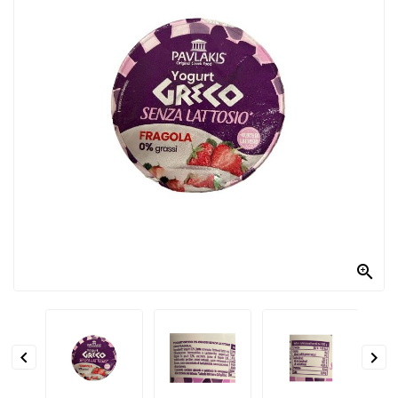
PRODOTTI
PER
CONDIRE
DOLCIARIO
PRODOTTI
DA
FORNO
RICORRENZE
PASQUALI

PREPARATI
ALIMENTI
INFANZIA


PASTA,