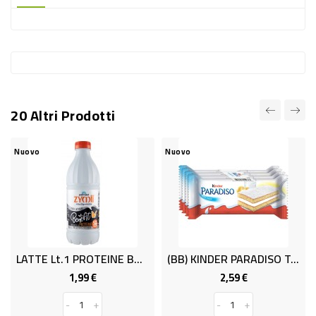
-
PLASTICA
-
AFFINI
LAVAGGIO
20 Altri Prodotti
STOVIGLIE
DEODORANTI
Nuovo
Nuovo
DETERSIVI
TESSUTI
DETERGENTI
SUPERFICI
LATTE Lt.1 PROTEINE BTG.ZYMIL
(BB) KINDER PARADISO T.4 GR.116
ACCESSORI
1,99 €
2,59 €
Prezzo
Prezzo
CASA
-
+
-
+