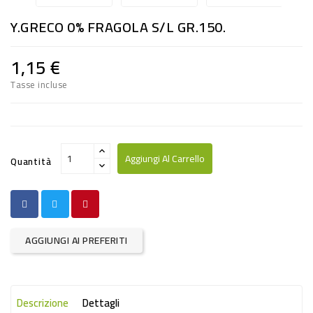
RISO
Y.GRECO 0% FRAGOLA S/L GR.150.
E
FARINA
1,15 €
DIETETICO
Tasse incluse
NATURALI
SNACKS
ALIMENTI
Aggiungi Al Carrello
Quantità
CONSERVATI
CURA
CASA
AGGIUNGI AI PREFERITI
INSETTICIDI
CARTA
Descrizione
Dettagli