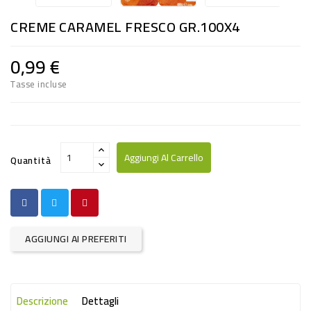
RISO
CREME CARAMEL FRESCO GR.100X4
E
FARINA
0,99 €
DIETETICO
Tasse incluse
NATURALI
SNACKS
ALIMENTI
Aggiungi Al Carrello
Quantità
CONSERVATI
CURA
CASA
AGGIUNGI AI PREFERITI
INSETTICIDI
CARTA
Descrizione
Dettagli