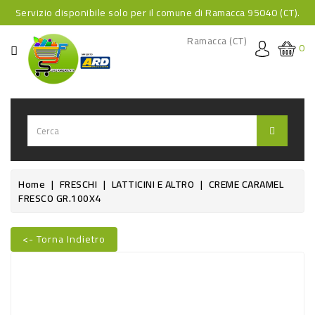
Servizio disponibile solo per il comune di Ramacca 95040 (CT).
CATEGORIA
Ramacca (CT)
0
HOME
BEVANDE
BEVANDE
ANALCOLICHE
BEVANDE
Home
FRESCHI
LATTICINI E ALTRO
CREME CARAMEL
FRESCO GR.100X4
ALCOLICHE
BEVANDE
<- Torna Indietro
CALDE
Nuovo
FOOD