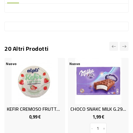
-
PLASTICA
-
AFFINI
LAVAGGIO
20 Altri Prodotti
STOVIGLIE
DEODORANTI
Nuovo
Nuovo
DETERSIVI
TESSUTI
DETERGENTI
SUPERFICI
KEFIR CREMOSO FRUTTA GR.150
CHOCO SNAKC MILK G.29X3
ACCESSORI
0,99 €
1,99 €
Prezzo
Prezzo
CASA
-
+