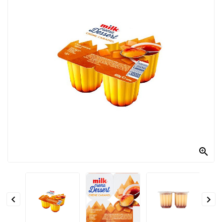
PRODOTTI
PER
CONDIRE
DOLCIARIO
PRODOTTI
DA
FORNO
RICORRENZE
PASQUALI

PREPARATI
ALIMENTI
INFANZIA


PASTA,