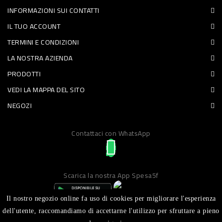
INFORMAZIONI SUI CONTATTI
PET
IL TUO ACCOUNT
FOOD
TERMINI E CONDIZIONI
LA NOSTRA AZIENDA
FRESCHI
PRODOTTI
PIATTI
VEDI LA MAPPA DEL SITO
PRONTI
NEGOZI
E
Contattaci con WhatsApp
CONDIMENTI
CARNE
ORTOFRUTTA
Scarica la nostra App Spesa5f
UOVA
Il nostro negozio online fa uso di cookies per migliorare l'esperienza
PANIFICI
dell'utente, raccomandiamo di accettarne l'utilizzo per sfruttare a pieno