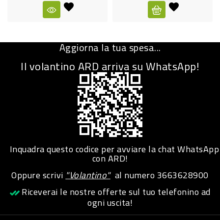
CURA
PERSONA
Aggiorna la tua spesa...
IGIENICO
Il volantino ARD arriva su WhatsApp!
SANITARI
ACCESSORI
PERSONA
PUERICULTURA
IGIENE
Inquadra questo codice per avviare la chat WhatsApp
PERSONA
con ARD!
Oppure scrivi
"Volantino"
al numero
3663628900
PETS
Riceverai le nostre offerte sul tuo telefonino ad
ogni uscita!
PET
ACCESSORI