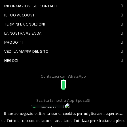
INFORMAZIONI SUI CONTATTI
PET
IL TUO ACCOUNT
FOOD
TERMINI E CONDIZIONI
LA NOSTRA AZIENDA
FRESCHI
PRODOTTI
PIATTI
VEDI LA MAPPA DEL SITO
PRONTI
NEGOZI
E
Contattaci con WhatsApp
CONDIMENTI
CARNE
ORTOFRUTTA
Scarica la nostra App Spesa5f
UOVA
Il nostro negozio online fa uso di cookies per migliorare l'esperienza
PANIFICI
dell'utente, raccomandiamo di accettarne l'utilizzo per sfruttare a pieno