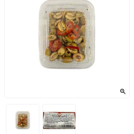
PRODOTTI
PER
CONDIRE
DOLCIARIO
PRODOTTI
DA
FORNO
RICORRENZE
PASQUALI

PREPARATI
ALIMENTI
INFANZIA
PASTA,