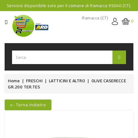
Servizio disponibile solo per il comune di Ramacca 95040 (CT).
CATEGORIA
Ramacca (CT)
0
HOME
BEVANDE
BEVANDE
ANALCOLICHE
BEVANDE
Home
FRESCHI
LATTICINI E ALTRO
OLIVE CASERECCE
GR.200 TER.TES
ALCOLICHE
BEVANDE
<- Torna Indietro
CALDE
Nuovo
FOOD