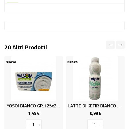
-
PLASTICA
-
AFFINI
LAVAGGIO
20 Altri Prodotti
STOVIGLIE
DEODORANTI
Nuovo
Nuovo
N
DETERSIVI
TESSUTI
DETERGENTI
SUPERFICI
YOSOI BIANCO GR.125x2 VALSOIA
LATTE DI KEFIR BIANCO GR.480
ACCESSORI
1,49 €
0,99 €
Prezzo
Prezzo
CASA
-
+
-
+