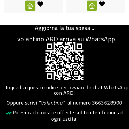
CURA
PERSONA
Aggiorna la tua spesa...
IGIENICO
Il volantino ARD arriva su WhatsApp!
SANITARI
ACCESSORI
PERSONA
PUERICULTURA
IGIENE
Inquadra questo codice per avviare la chat WhatsApp
PERSONA
con ARD!
Oppure scrivi
"Volantino"
al numero
3663628900
PETS
Riceverai le nostre offerte sul tuo telefonino ad
ogni uscita!
PET
ACCESSORI