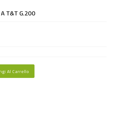
A T&T G.200
ngi Al Carrello