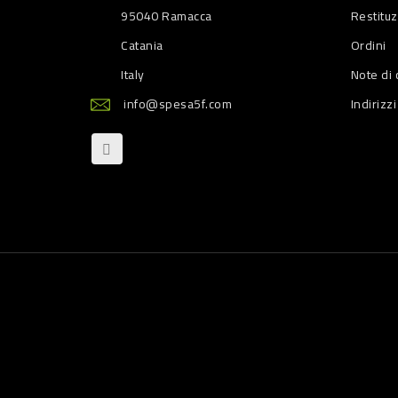
95040 Ramacca
Restitu
Catania
Ordini
Italy
Note di 
info@spesa5f.com
Indirizzi