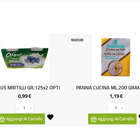
NUOVO
NUOVO
PANNA CUCINA ML.200 GRANAROLO
DESSERT TAZZINA
1,19 €
1,5
Prezzo
-
+
-
Aggiungi Al Carrello
Aggiungi Al