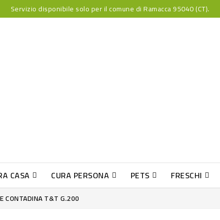
Servizio disponibile solo per il comune di Ramacca 95040 (CT).
RA CASA
CURA PERSONA
PETS
FRESCHI
PESCE INDUST-SUSHI FRESCO
RE CONTADINA T&T G.200