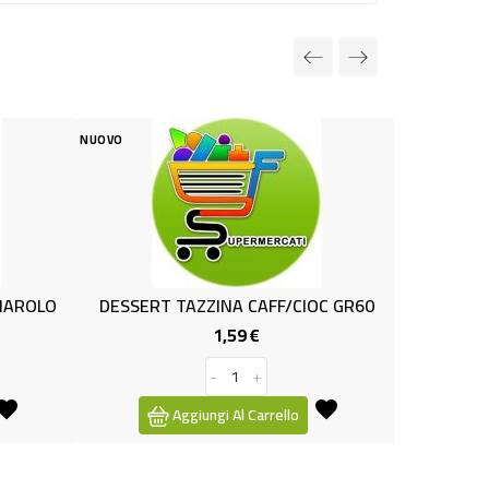
NUOVO
N
 CAFF/CIOC GR60
MILK YOGURT MIX ASS GR.175
9 €
1,19 €
Prezzo
Prezzo
+
 Carrello
Aggiungi Al Carrello