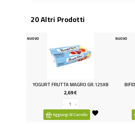
20 Altri Prodotti
NUOVO
A MAGRO GR.125X8
BIFIDUS MIRTILLI GR.125x2 OPTI
,69 €
0,99 €
Prezzo
Prezzo
+
-
+
 Al Carrello
Aggiungi Al Carrello