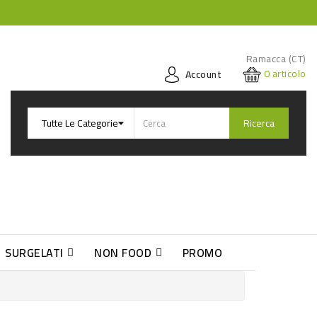
Ramacca (CT)
0
articolo
Account
Ricerca
SURGELATI
NON FOOD
PROMO