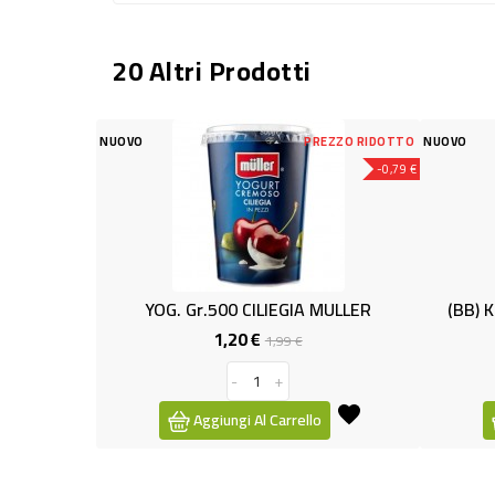
20 Altri Prodotti
PREZZO RIDOTTO
NUOVO
-0,79 €
r.500 CILIEGIA MULLER
(BB) KINDER PARADISO T.4 GR.
1,20 €
2,59 €
Prezzo
Prezzo
Prezzo
1,99 €
base
-
+
-
+
ggiungi Al Carrello
Aggiungi Al Carrello