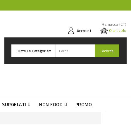
Ramacca (CT)
0
articolo
Account
Ricerca
SURGELATI
NON FOOD
PROMO