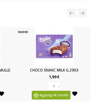
NUOVO
NAKC MILK G.29X3
YOGURT BERE BIANCO GR.100x6 
1,99 €
1,99 €
Prezzo
Prezzo
-
+
-
+
ungi Al Carrello
Aggiungi Al Carrello