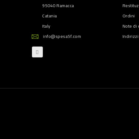
95040 Ramacca
Restitu
Catania
Ordini
Italy
Note di 
info@spesa5f.com
Indirizzi