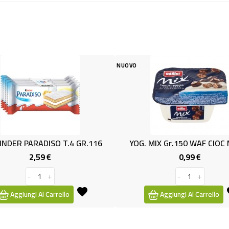
NUOVO
NUOVO
116
YOG. MIX Gr.150 WAF CIOC MULLE
CHOCO S
0,99 €
Prezzo
-
+
Aggiungi Al Carrello
Aggi