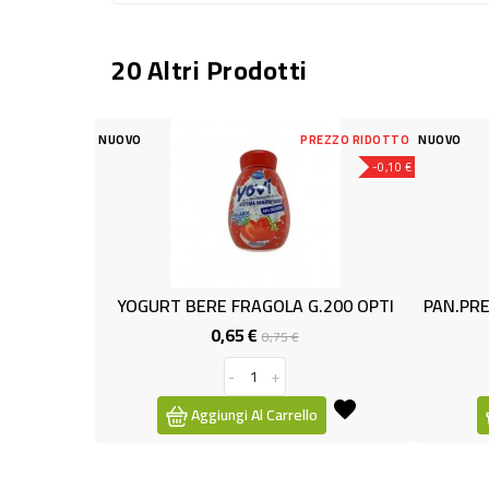
20 Altri Prodotti
PREZZO RIDOTTO
NUOVO
PRE
-0,10 €
RT BERE FRAGOLA G.200 OPTI
0,65 €
1,00 €
Prezzo
Prezzo
Prezzo
Pre
0,75 €
1,19 €
base
base
-
+
-
+
Aggiungi Al Carrello
Aggiungi Al Carrello