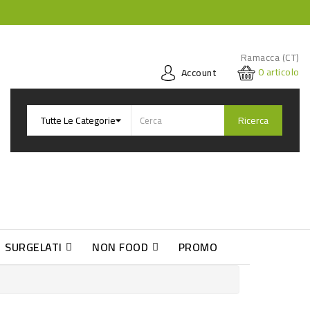
Ramacca (CT)
0
articolo
Account
Ricerca
SURGELATI
NON FOOD
PROMO