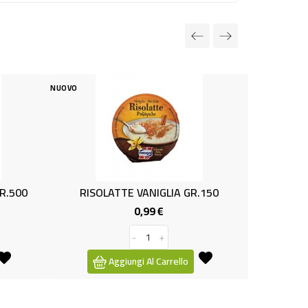
NUOVO
OLATTE VANIGLIA GR.150
OLIVE VERDI T&T ALLA CONT
0,99 €
2,39 €
Prezzo
Prezzo
-
+
-
+
Aggiungi Al Carrello
Aggiungi Al Carrello