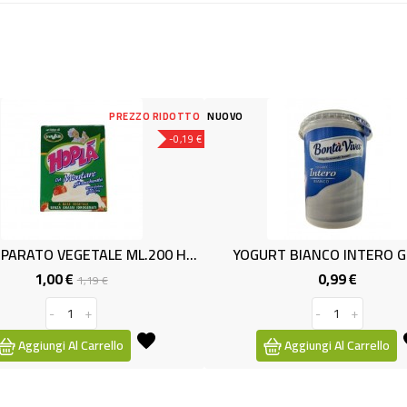
ZZO RIDOTTO
NUOVO
NUOVO
-0,19 €
PAN.PREPARATO VEGETALE ML.200 HOPLA'
YOGURT BIANCO INTERO GR.500
RIS
0,99 €
zzo
Prezzo
-
+
Aggiungi Al Carrello