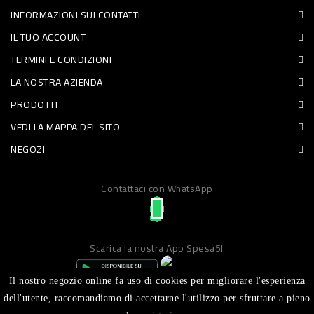
INFORMAZIONI SUI CONTATTI
PET
IL TUO ACCOUNT
FOOD
TERMINI E CONDIZIONI
LA NOSTRA AZIENDA
FRESCHI
PRODOTTI
PIATTI
VEDI LA MAPPA DEL SITO
PRONTI
NEGOZI
E
Contattaci con WhatsApp
CONDIMENTI
CARNE
ORTOFRUTTA
Scarica la nostra App Spesa5f
UOVA
Il nostro negozio online fa uso di cookies per migliorare l'esperienza
PANIFICI
dell'utente, raccomandiamo di accettarne l'utilizzo per sfruttare a pieno