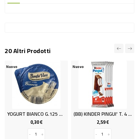
-
PLASTICA
-
AFFINI
LAVAGGIO
20 Altri Prodotti
STOVIGLIE
DEODORANTI
Nuovo
Nuovo
DETERSIVI
TESSUTI
DETERGENTI
SUPERFICI
YOGURT BIANCO G.125 OPTIMO
(BB) KINDER PINGUI' T. 4 CACAO .
ACCESSORI
0,30 €
2,59 €
Prezzo
Prezzo
CASA
-
+
-
+