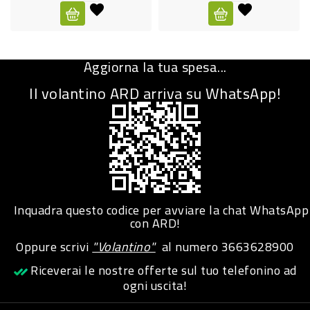
CURA
PERSONA
Aggiorna la tua spesa...
IGIENICO
Il volantino ARD arriva su WhatsApp!
SANITARI
ACCESSORI
PERSONA
PUERICULTURA
IGIENE
Inquadra questo codice per avviare la chat WhatsApp
PERSONA
con ARD!
Oppure scrivi
"Volantino"
al numero
3663628900
PETS
Riceverai le nostre offerte sul tuo telefonino ad
ogni uscita!
PET
ACCESSORI