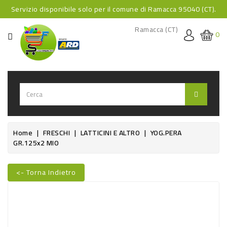
Servizio disponibile solo per il comune di Ramacca 95040 (CT).
CATEGORIA
Ramacca (CT)
0
HOME
BEVANDE
BEVANDE
ANALCOLICHE
BEVANDE
Home
FRESCHI
LATTICINI E ALTRO
YOG.PERA
GR.125x2 MIO
ALCOLICHE
BEVANDE
<- Torna Indietro
CALDE
Nuovo
FOOD