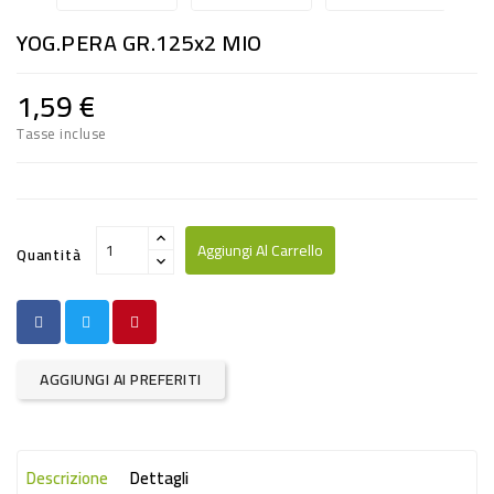
RISO
YOG.PERA GR.125x2 MIO
E
FARINA
1,59 €
DIETETICO
Tasse incluse
NATURALI
SNACKS
ALIMENTI
Aggiungi Al Carrello
Quantità
CONSERVATI
CURA
CASA
AGGIUNGI AI PREFERITI
INSETTICIDI
CARTA
Descrizione
Dettagli