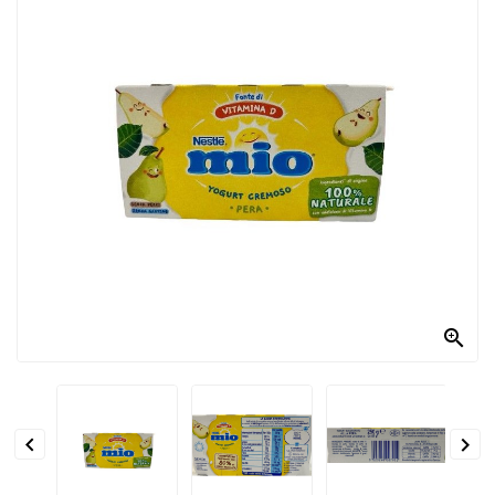
PRODOTTI
PER
CONDIRE
DOLCIARIO
PRODOTTI
DA
FORNO
RICORRENZE
PASQUALI

PREPARATI
ALIMENTI
INFANZIA


PASTA,