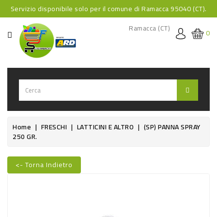
Servizio disponibile solo per il comune di Ramacca 95040 (CT).
CATEGORIA
Ramacca (CT)
0
HOME
BEVANDE
BEVANDE
ANALCOLICHE
BEVANDE
Home
FRESCHI
LATTICINI E ALTRO
(SP) PANNA SPRAY
250 GR.
ALCOLICHE
BEVANDE
<- Torna Indietro
CALDE
Nuovo
FOOD