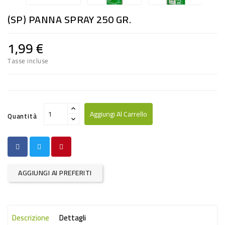
RISO
(SP) PANNA SPRAY 250 GR.
E
FARINA
1,99 €
DIETETICO
Tasse incluse
NATURALI
SNACKS
ALIMENTI
Aggiungi Al Carrello
Quantità
CONSERVATI
CURA
CASA
AGGIUNGI AI PREFERITI
INSETTICIDI
CARTA
Descrizione
Dettagli