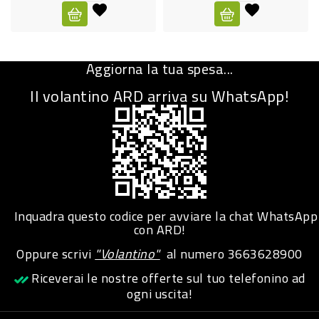
CURA
PERSONA
Aggiorna la tua spesa...
IGIENICO
Il volantino ARD arriva su WhatsApp!
SANITARI
ACCESSORI
PERSONA
PUERICULTURA
IGIENE
Inquadra questo codice per avviare la chat WhatsApp
PERSONA
con ARD!
Oppure scrivi
"Volantino"
al numero
3663628900
PETS
Riceverai le nostre offerte sul tuo telefonino ad
ogni uscita!
PET
ACCESSORI