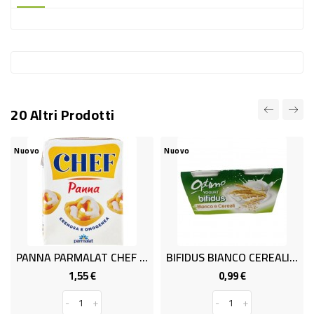
-
PLASTICA
-
AFFINI
LAVAGGIO
20 Altri Prodotti
STOVIGLIE
DEODORANTI
Nuovo
Nuovo
DETERSIVI
TESSUTI
DETERGENTI
SUPERFICI
PANNA PARMALAT CHEF ML.200 BK
BIFIDUS BIANCO CEREALI GR125x2
ACCESSORI
1,55 €
0,99 €
Prezzo
Prezzo
CASA
-
+
-
+