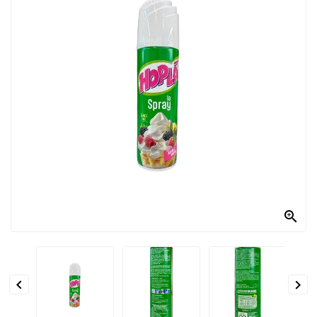
PRODOTTI
PER
CONDIRE
DOLCIARIO
PRODOTTI
DA
FORNO
RICORRENZE
PASQUALI

PREPARATI
ALIMENTI
INFANZIA


PASTA,