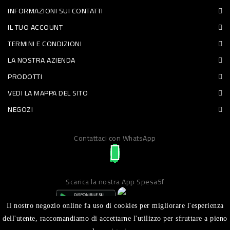
INFORMAZIONI SUI CONTATTI
PET
IL TUO ACCOUNT
FOOD
TERMINI E CONDIZIONI
LA NOSTRA AZIENDA
FRESCHI
PRODOTTI
PIATTI
VEDI LA MAPPA DEL SITO
PRONTI
NEGOZI
E
Contattaci con WhatsApp
CONDIMENTI
CARNE
ORTOFRUTTA
Scarica la nostra App Spesa5f
UOVA
Il nostro negozio online fa uso di cookies per migliorare l'esperienza
PANIFICI
dell'utente, raccomandiamo di accettarne l'utilizzo per sfruttare a pieno