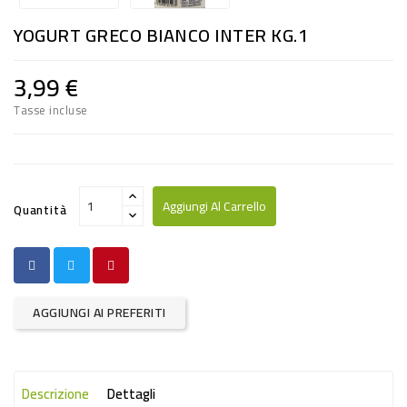
RISO
YOGURT GRECO BIANCO INTER KG.1
E
FARINA
3,99 €
DIETETICO
Tasse incluse
NATURALI
SNACKS
ALIMENTI
Aggiungi Al Carrello
Quantità
CONSERVATI
CURA
CASA
AGGIUNGI AI PREFERITI
INSETTICIDI
CARTA
Descrizione
Dettagli