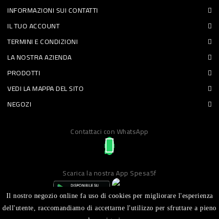
INFORMAZIONI SUI CONTATTI
PET
IL TUO ACCOUNT
FOOD
TERMINI E CONDIZIONI
LA NOSTRA AZIENDA
FRESCHI
PRODOTTI
PIATTI
VEDI LA MAPPA DEL SITO
PRONTI
NEGOZI
E
Contattaci con WhatsApp
CONDIMENTI
CARNE
ORTOFRUTTA
Scarica la nostra App Spesa5f
UOVA
Il nostro negozio online fa uso di cookies per migliorare l'esperienza
PANIFICI
dell'utente, raccomandiamo di accettarne l'utilizzo per sfruttare a pieno