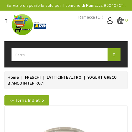
Servizio disponibile solo per il comune di Ramacca 95040 (CT).
CATEGORIA
Ramacca (CT)
0
HOME
BEVANDE
BEVANDE
ANALCOLICHE
BEVANDE
Home
FRESCHI
LATTICINI E ALTRO
YOGURT GRECO
BIANCO INTER KG.1
ALCOLICHE
BEVANDE
<- Torna Indietro
CALDE
Nuovo
FOOD