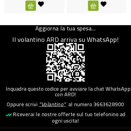
CURA
PERSONA
Aggiorna la tua spesa...
IGIENICO
Il volantino ARD arriva su WhatsApp!
SANITARI
ACCESSORI
PERSONA
PUERICULTURA
IGIENE
Inquadra questo codice per avviare la chat WhatsApp
PERSONA
con ARD!
Oppure scrivi
"Volantino"
al numero
3663628900
PETS
Riceverai le nostre offerte sul tuo telefonino ad
ogni uscita!
PET
ACCESSORI