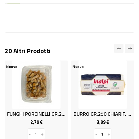
-
PLASTICA
-
AFFINI
LAVAGGIO
20 Altri Prodotti
STOVIGLIE
DEODORANTI
Nuovo
Nuovo
DETERSIVI
TESSUTI
DETERGENTI
SUPERFICI
FUNGHI PORCINELLI GR.200 T&T
BURRO GR.250 CHIARIF. INALPI
ACCESSORI
2,79 €
3,99 €
Prezzo
Prezzo
CASA
-
+
-
+