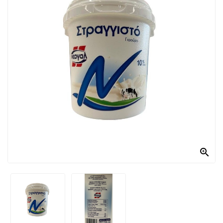
PRODOTTI
PER
CONDIRE
DOLCIARIO
PRODOTTI
DA
FORNO
RICORRENZE
PASQUALI

PREPARATI
ALIMENTI
INFANZIA
PASTA,