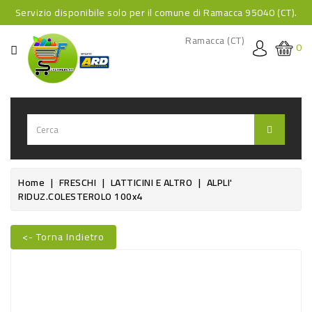
Servizio disponibile solo per il comune di Ramacca 95040 (CT).
CATEGORIA
Ramacca (CT)
0
HOME
BEVANDE
BEVANDE
ANALCOLICHE
BEVANDE
Home
FRESCHI
LATTICINI E ALTRO
ALPLI'
RIDUZ.COLESTEROLO 100x4
ALCOLICHE
BEVANDE
<- Torna Indietro
CALDE
Nuovo
FOOD