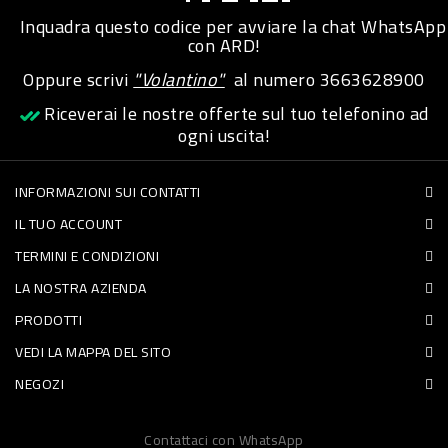
Inquadra questo codice per avviare la chat WhatsApp
PET
con ARD!
FOOD
Oppure scrivi
"Volantino"
al numero
3663628900
Riceverai le nostre offerte sul tuo telefonino ad
FRESCHI
ogni uscita!
PIATTI
INFORMAZIONI SUI CONTATTI
PRONTI
IL TUO ACCOUNT
E
TERMINI E CONDIZIONI
CONDIMENTI
LA NOSTRA AZIENDA
CARNE
PRODOTTI
ORTOFRUTTA
VEDI LA MAPPA DEL SITO
UOVA
NEGOZI
PANIFICI
Contattaci con WhatsApp