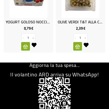
CURA
PERSONA
YOGURT GOLOSO NOCCIOLA GR125x2
OLIVE VERDI T&T ALLA CONT.G200
IGIENICO
0,79 €
2,39 €
Prezzo
Prezzo
SANITARI
-
+
-
+
ACCESSORI
PERSONA
PUERICULTURA
Aggiorna la tua spesa...
IGIENE
Il volantino ARD arriva su WhatsApp!
PERSONA
PETS
PET
ACCESSORI