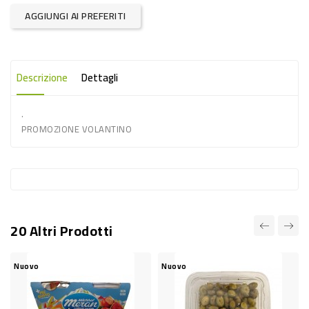
-
AGGIUNGI AI PREFERITI
PLASTICA
-
AFFINI
Descrizione
Dettagli
LAVAGGIO
.
STOVIGLIE
PROMOZIONE VOLANTINO
DEODORANTI
DETERSIVI
TESSUTI
DETERGENTI
20 Altri Prodotti
SUPERFICI
ACCESSORI
Nuovo
Nuovo
Nu
CASA