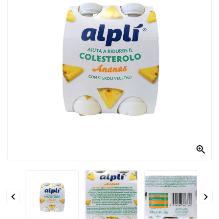
PRODOTTI
PER
CONDIRE
DOLCIARIO
PRODOTTI
DA
FORNO
RICORRENZE
PASQUALI

PREPARATI
ALIMENTI
INFANZIA


PASTA,