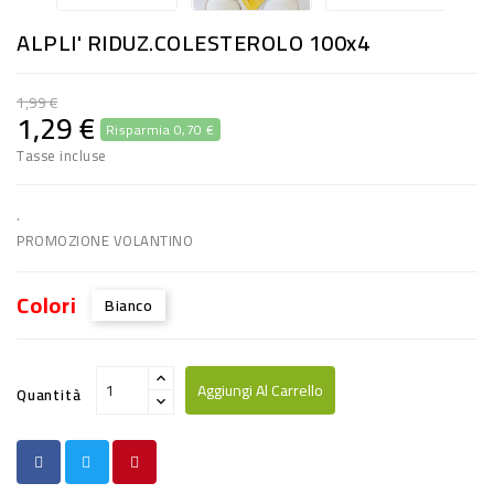
RISO
ALPLI' RIDUZ.COLESTEROLO 100x4
E
FARINA
1,99 €
1,29 €
Risparmia 0,70 €
DIETETICO
Tasse incluse
NATURALI
SNACKS
.
PROMOZIONE VOLANTINO
ALIMENTI
CONSERVATI
Colori
Bianco
CURA
CASA
Aggiungi Al Carrello
Quantità
INSETTICIDI
CARTA