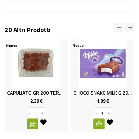
RISO
E
FARINA
20 Altri Prodotti
DIETETICO
Nuovo
Nuovo
NATURALI
SNACKS
ALIMENTI
CONSERVATI
CAPULIATO GR 200 TERRA E TESOR
CHOCO SNAKC MILK G.29X3
CURA
2,39 €
1,99 €
Prezzo
Prezzo
CASA
-
+
-
+
INSETTICIDI
CARTA