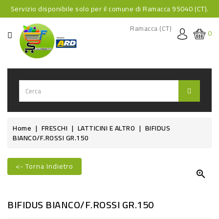
Servizio disponibile solo per il comune di Ramacca 95040 (CT).
CATEGORIA
Ramacca (CT)
0
HOME
BEVANDE
BEVANDE
ANALCOLICHE
BEVANDE
Home
FRESCHI
LATTICINI E ALTRO
BIFIDUS
BIANCO/F.ROSSI GR.150
ALCOLICHE
BEVANDE
<- Torna Indietro
CALDE

FOOD
BIFIDUS BIANCO/F.ROSSI GR.150