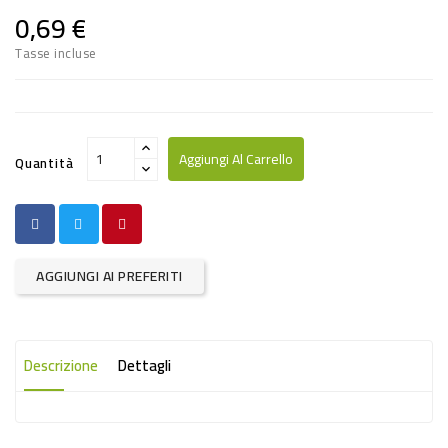
PRODOTTI
0,69 €
PER
Tasse incluse
CONDIRE
DOLCIARIO
PRODOTTI
Aggiungi Al Carrello
Quantità
DA
FORNO
RICORRENZE
AGGIUNGI AI PREFERITI
PASQUALI
PREPARATI
ALIMENTI
Descrizione
Dettagli
INFANZIA
PASTA,