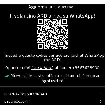
-
Aggiorna la tua spesa...
PLASTICA
Il volantino ARD arriva su WhatsApp!
-
AFFINI
LAVAGGIO
STOVIGLIE
DEODORANTI
Inquadra questo codice per avviare la chat WhatsApp
DETERSIVI
con ARD!
TESSUTI
Oppure scrivi
"Volantino"
al numero
3663628900
DETERGENTI
Riceverai le nostre offerte sul tuo telefonino ad
ogni uscita!
SUPERFICI
ACCESSORI
INFORMAZIONI SUI CONTATTI
CASA
IL TUO ACCOUNT