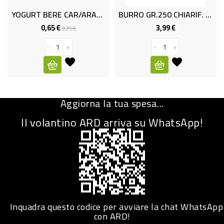
YOGURT BERE CAR/ARAN GR.200 OP
BURRO GR.250 CHIARIF. INALPI
CURA
PERSONA
0,65 €
3,99 €
Prezzo
Prezzo
Prezzo
0,75 €
base
-
+
-
+
IGIENICO
SANITARI
ACCESSORI
Aggiorna la tua spesa...
PERSONA
PUERICULTURA
Il volantino ARD arriva su WhatsApp!
IGIENE
PERSONA
PETS
PET
Inquadra questo codice per avviare la chat WhatsApp
con ARD!
ACCESSORI