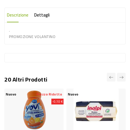
-
PLASTICA
Descrizione
Dettagli
-
.
AFFINI
PROMOZIONE VOLANTINO
LAVAGGIO
STOVIGLIE
DEODORANTI
DETERSIVI
20 Altri Prodotti
TESSUTI
DETERGENTI
Nuovo
Prezzo Ridotto
Nuovo
SUPERFICI
-0,10 €
ACCESSORI
CASA