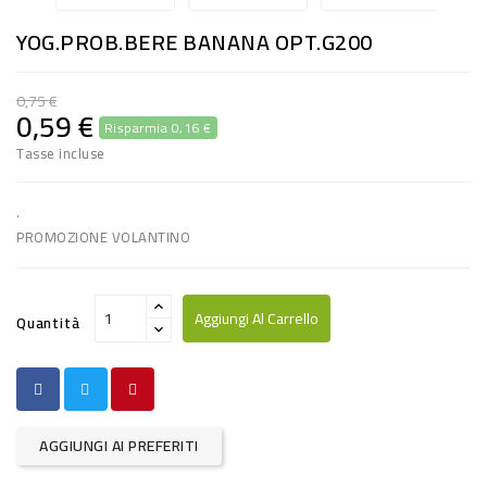
RISO
YOG.PROB.BERE BANANA OPT.G200
E
FARINA
0,75 €
0,59 €
Risparmia 0,16 €
DIETETICO
Tasse incluse
NATURALI
SNACKS
.
PROMOZIONE VOLANTINO
ALIMENTI
CONSERVATI
Aggiungi Al Carrello
Quantità
CURA
CASA
INSETTICIDI
AGGIUNGI AI PREFERITI
CARTA