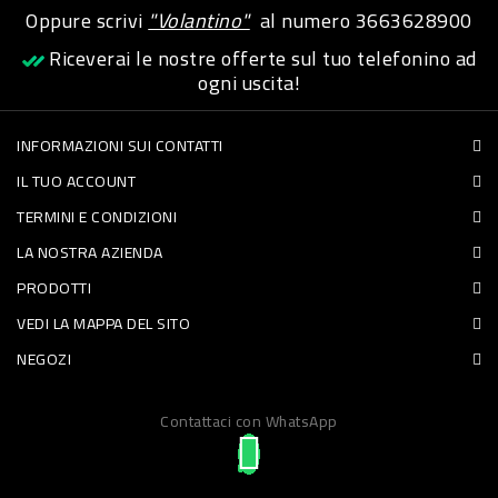
Oppure scrivi
"Volantino"
al numero
3663628900
PET
Riceverai le nostre offerte sul tuo telefonino ad
FOOD
ogni uscita!
FRESCHI
INFORMAZIONI SUI CONTATTI
IL TUO ACCOUNT
PIATTI
TERMINI E CONDIZIONI
PRONTI
LA NOSTRA AZIENDA
E
PRODOTTI
CONDIMENTI
VEDI LA MAPPA DEL SITO
CARNE
NEGOZI
ORTOFRUTTA
UOVA
Contattaci con WhatsApp
PANIFICI