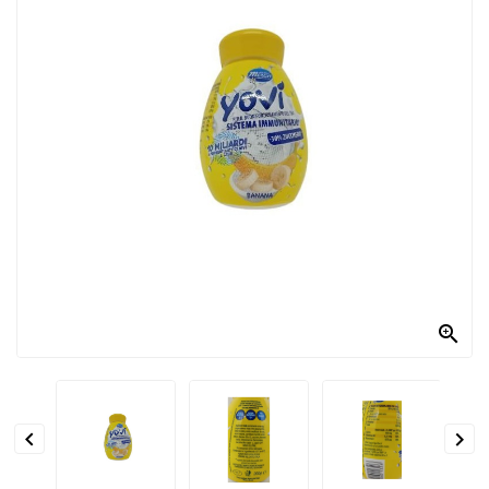
PRODOTTI
PER
CONDIRE
DOLCIARIO
PRODOTTI
DA
FORNO
RICORRENZE
PASQUALI

PREPARATI
ALIMENTI
INFANZIA


PASTA,