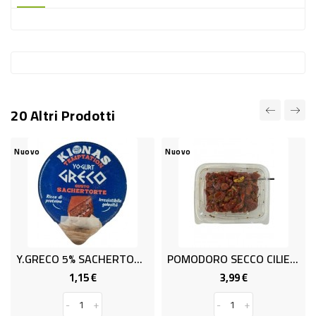
-
PLASTICA
-
AFFINI
LAVAGGIO
20 Altri Prodotti
STOVIGLIE
DEODORANTI
Nuovo
Nuovo
DETERSIVI
TESSUTI
DETERGENTI
SUPERFICI
Y.GRECO 5% SACHERTORTE GR.150
POMODORO SECCO CILIEG.GR.200
ACCESSORI
1,15 €
3,99 €
Prezzo
Prezzo
CASA
-
+
-
+