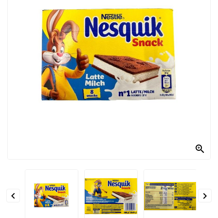
PRODOTTI
PER
CONDIRE
DOLCIARIO
PRODOTTI
DA
FORNO
RICORRENZE
PASQUALI

PREPARATI
ALIMENTI
INFANZIA


PASTA,