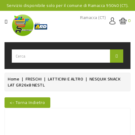
Servizio disponibile solo per il comune di Ramacca 95040 (CT).
CATEGORIA
Ramacca (CT)
0
HOME
BEVANDE
BEVANDE
ANALCOLICHE
BEVANDE
Home
FRESCHI
LATTICINI E ALTRO
NESQUIK SNACK
LAT GR26x8 NESTL
ALCOLICHE
BEVANDE
<- Torna Indietro
CALDE
Nuovo
FOOD