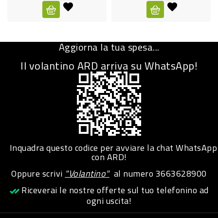
CURA
PERSONA
Aggiorna la tua spesa...
IGIENICO
Il volantino ARD arriva su WhatsApp!
SANITARI
ACCESSORI
PERSONA
PUERICULTURA
IGIENE
Inquadra questo codice per avviare la chat WhatsApp
PERSONA
con ARD!
Oppure scrivi
"Volantino"
al numero
3663628900
PETS
Riceverai le nostre offerte sul tuo telefonino ad
ogni uscita!
PET
ACCESSORI