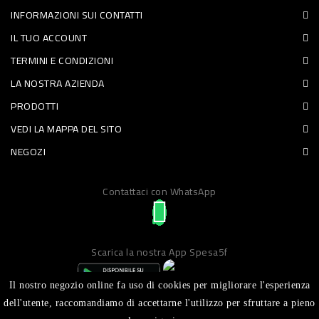
INFORMAZIONI SUI CONTATTI
PET
IL TUO ACCOUNT
FOOD
TERMINI E CONDIZIONI
LA NOSTRA AZIENDA
FRESCHI
PRODOTTI
PIATTI
VEDI LA MAPPA DEL SITO
PRONTI
NEGOZI
E
Contattaci con WhatsApp
CONDIMENTI
CARNE
ORTOFRUTTA
Scarica la nostra App Spesa5f
UOVA
Il nostro negozio online fa uso di cookies per migliorare l'esperienza
PANIFICI
dell'utente, raccomandiamo di accettarne l'utilizzo per sfruttare a pieno