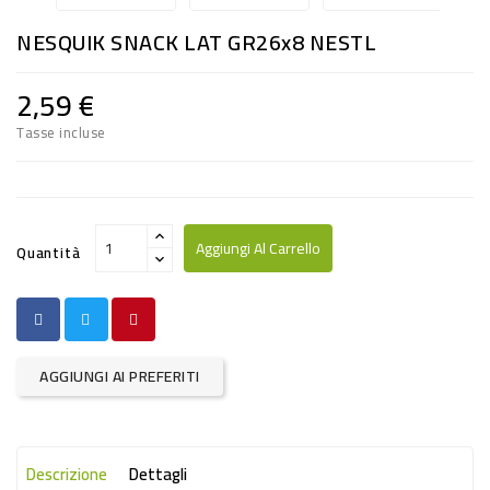
RISO
NESQUIK SNACK LAT GR26x8 NESTL
E
FARINA
2,59 €
DIETETICO
Tasse incluse
NATURALI
SNACKS
ALIMENTI
Aggiungi Al Carrello
Quantità
CONSERVATI
CURA
CASA
AGGIUNGI AI PREFERITI
INSETTICIDI
CARTA
Descrizione
Dettagli