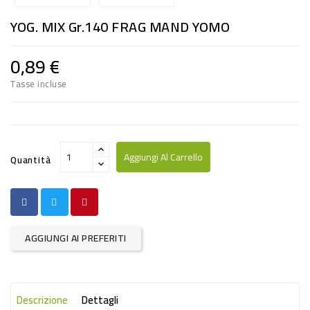
RISO
YOG. MIX Gr.140 FRAG MAND YOMO
E
FARINA
0,89 €
DIETETICO
Tasse incluse
NATURALI
SNACKS
ALIMENTI
Aggiungi Al Carrello
Quantità
CONSERVATI
CURA
CASA
AGGIUNGI AI PREFERITI
INSETTICIDI
CARTA
Descrizione
Dettagli