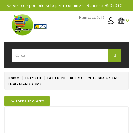
Servizio disponibile solo per il comune di Ramacca 95040 (CT).
CATEGORIA
Ramacca (CT)
0
HOME
BEVANDE
BEVANDE
ANALCOLICHE
BEVANDE
Home
FRESCHI
LATTICINI E ALTRO
YOG. MIX Gr.140
FRAG MAND YOMO
ALCOLICHE
BEVANDE
<- Torna Indietro
CALDE
Nuovo
FOOD