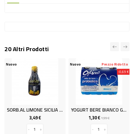
-
PLASTICA
-
AFFINI
LAVAGGIO
20 Altri Prodotti
STOVIGLIE
DEODORANTI
Nuovo
Nuovo
Prezzo Ridotto
Nu
-0,69 €
DETERSIVI
TESSUTI
DETERGENTI
SUPERFICI
SORB.AL LIMONE SICILIA GR.500
YOGURT BERE BIANCO GR.100x6 OP
ACCESSORI
3,49 €
1,30 €
Prezzo
Prezzo
Prezzo
1,99 €
base
CASA
-
+
-
+