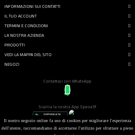
INFORMAZIONI SUI CONTATTI
PET
IL TUO ACCOUNT
FOOD
TERMINI E CONDIZIONI
LA NOSTRA AZIENDA
FRESCHI
PRODOTTI
PIATTI
VEDI LA MAPPA DEL SITO
PRONTI
NEGOZI
E
Contattaci con WhatsApp
CONDIMENTI
CARNE
ORTOFRUTTA
Scarica la nostra App Spesa5f
UOVA
Il nostro negozio online fa uso di cookies per migliorare l'esperienza
PANIFICI
dell'utente, raccomandiamo di accettarne l'utilizzo per sfruttare a pieno