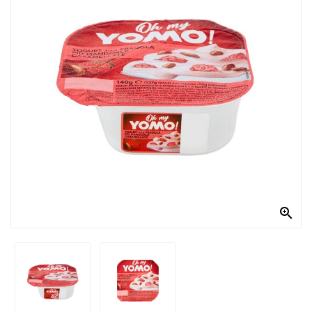
PRODOTTI
PER
CONDIRE
DOLCIARIO
PRODOTTI
DA
FORNO
RICORRENZE
PASQUALI

PREPARATI
ALIMENTI
INFANZIA
PASTA,