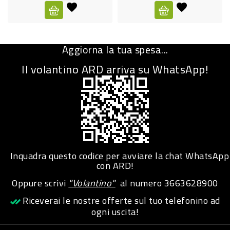
CURA
PERSONA
Aggiorna la tua spesa...
IGIENICO
Il volantino ARD arriva su WhatsApp!
SANITARI
ACCESSORI
PERSONA
PUERICULTURA
IGIENE
Inquadra questo codice per avviare la chat WhatsApp
PERSONA
con ARD!
Oppure scrivi
"Volantino"
al numero
3663628900
PETS
Riceverai le nostre offerte sul tuo telefonino ad
ogni uscita!
PET
ACCESSORI