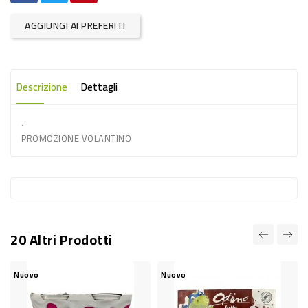
-
AGGIUNGI AI PREFERITI
PLASTICA
-
AFFINI
Descrizione
Dettagli
LAVAGGIO
STOVIGLIE
.
PROMOZIONE VOLANTINO
DEODORANTI
DETERSIVI
TESSUTI
DETERGENTI
20 Altri Prodotti
SUPERFICI
ACCESSORI
Nuovo
Nuovo
CASA