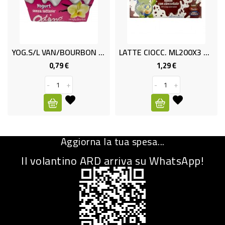
CURA
PERSONA
IGIENICO
YOG.S/L VAN/BOURBON GR.125X2 O
LATTE CIOCC. ML200X3 OPTIMO
0,79 €
1,29 €
Prezzo
Prezzo
SANITARI
ACCESSORI
-
+
-
+
PERSONA
PUERICULTURA
IGIENE
Aggiorna la tua spesa...
PERSONA
Il volantino ARD arriva su WhatsApp!
PETS
PET
ACCESSORI