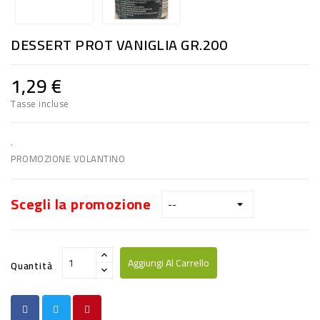
RISO
E
DESSERT PROT VANIGLIA GR.200
FARINA
1,29 €
DIETETICO
Tasse incluse
NATURALI
SNACKS
.
PROMOZIONE VOLANTINO
ALIMENTI
CONSERVATI
Scegli la promozione
CURA
CASA
Aggiungi Al Carrello
Quantità
INSETTICIDI
CARTA