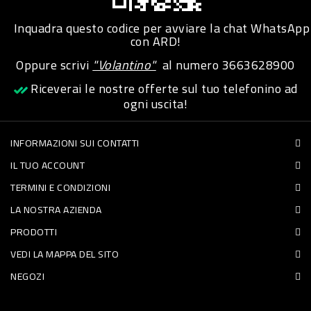
PET
Inquadra questo codice per avviare la chat WhatsApp
con ARD!
FOOD
Oppure scrivi
"Volantino"
al numero
3663628900
FRESCHI
Riceverai le nostre offerte sul tuo telefonino ad
ogni uscita!
PIATTI
PRONTI
INFORMAZIONI SUI CONTATTI
IL TUO ACCOUNT
E
TERMINI E CONDIZIONI
CONDIMENTI
LA NOSTRA AZIENDA
CARNE
PRODOTTI
ORTOFRUTTA
VEDI LA MAPPA DEL SITO
UOVA
NEGOZI
PANIFICI