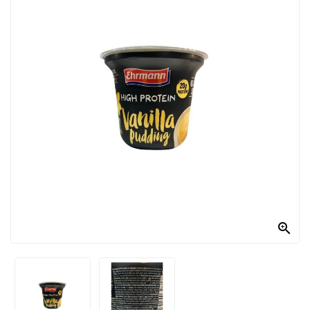
PRODOTTI
PER
CONDIRE
DOLCIARIO
PRODOTTI
DA
FORNO
RICORRENZE
PASQUALI
PREPARATI

ALIMENTI
INFANZIA
PASTA,