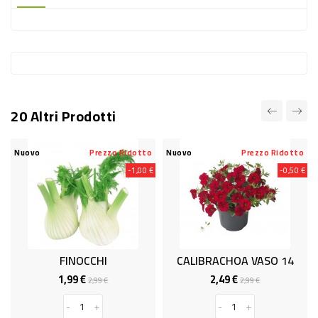
-
PLASTICA
-
AFFINI
LAVAGGIO
20 Altri Prodotti
STOVIGLIE
DEODORANTI
Nuovo
Prezzo Ridotto
Nuovo
Prezzo Ridotto
-1,00 €
-0,50 €
DETERSIVI
TESSUTI
DETERGENTI
SUPERFICI
FINOCCHI
CALIBRACHOA VASO 14
ACCESSORI
1,99 €
2,49 €
Prezzo
Prezzo
Prezzo
Prezzo
2,99 €
2,99 €
base
base
CASA
-
+
-
+