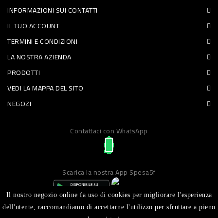
INFORMAZIONI SUI CONTATTI
PET
IL TUO ACCOUNT
FOOD
TERMINI E CONDIZIONI
LA NOSTRA AZIENDA
FRESCHI
PRODOTTI
PIATTI
VEDI LA MAPPA DEL SITO
PRONTI
NEGOZI
E
Contattaci con WhatsApp
CONDIMENTI
CARNE
ORTOFRUTTA
Scarica la nostra App Spesa5f
UOVA
Il nostro negozio online fa uso di cookies per migliorare l'esperienza
PANIFICI
dell'utente, raccomandiamo di accettarne l'utilizzo per sfruttare a pieno