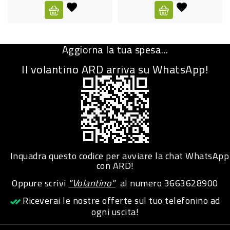
CURA
PERSONA
Aggiorna la tua spesa...
IGIENICO
Il volantino ARD arriva su WhatsApp!
SANITARI
ACCESSORI
PERSONA
PUERICULTURA
IGIENE
Inquadra questo codice per avviare la chat WhatsApp
PERSONA
con ARD!
Oppure scrivi
"Volantino"
al numero
3663628900
PETS
Riceverai le nostre offerte sul tuo telefonino ad
ogni uscita!
PET
ACCESSORI