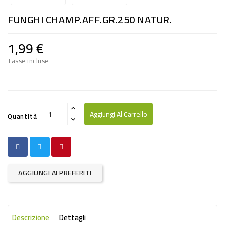
RISO
FUNGHI CHAMP.AFF.GR.250 NATUR.
E
FARINA
1,99 €
DIETETICO
Tasse incluse
NATURALI
SNACKS
ALIMENTI
Aggiungi Al Carrello
Quantità
CONSERVATI
CURA
CASA
AGGIUNGI AI PREFERITI
INSETTICIDI
CARTA
Descrizione
Dettagli