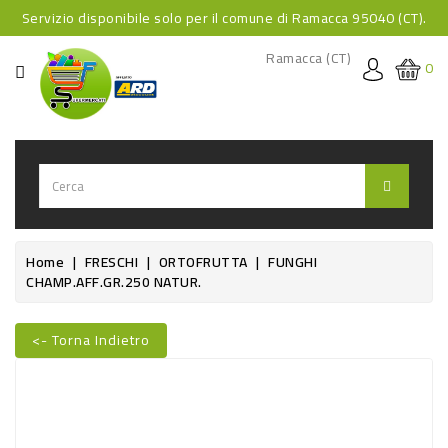
Servizio disponibile solo per il comune di Ramacca 95040 (CT).
CATEGORIA
Ramacca (CT)
0
HOME
BEVANDE
BEVANDE
ANALCOLICHE
BEVANDE
Home
FRESCHI
ORTOFRUTTA
FUNGHI
CHAMP.AFF.GR.250 NATUR.
ALCOLICHE
BEVANDE
<- Torna Indietro
CALDE
FOOD