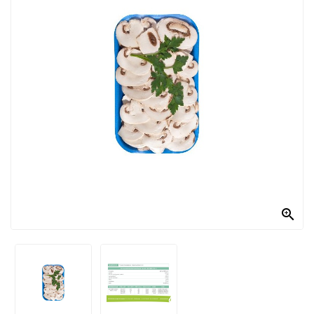
PRODOTTI
PER
CONDIRE
DOLCIARIO
PRODOTTI
DA
FORNO
RICORRENZE
PASQUALI

PREPARATI
ALIMENTI
INFANZIA
PASTA,