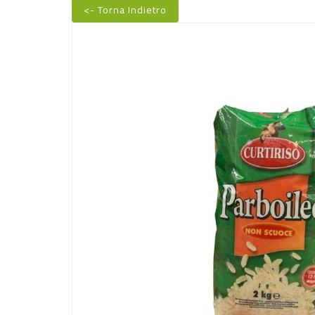
<- Torna Indietro
Nuovo