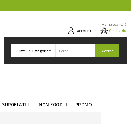
Ramacca (CT)
0
articolo
Account
Ricerca
SURGELATI
NON FOOD
PROMO