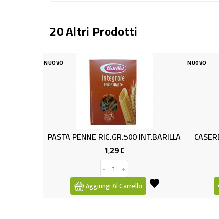
20 Altri Prodotti
NUOVO
GR.500 INT.BARILLA
CASERECCE TERRE & TESORI GR500
29 €
0,85 €
Prezzo
Prezzo
+
-
+
Al Carrello
Aggiungi Al Carrello