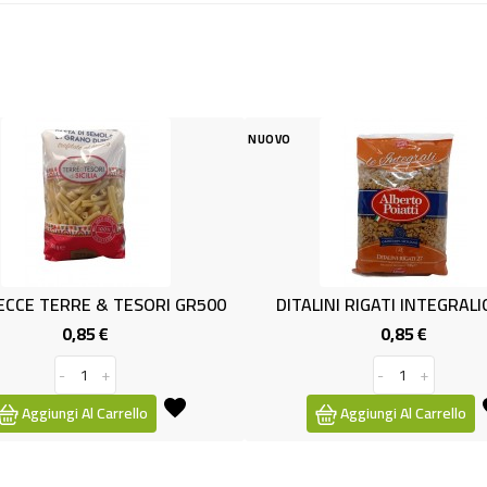
NUOVO
NUOVO
DITALINI RIGATI INTEGRALIGR500
GRANORO PUGLIA M
0,85 €
1,29
Prezzo
-
+
-
Aggiungi Al Carrello
Aggiungi Al 