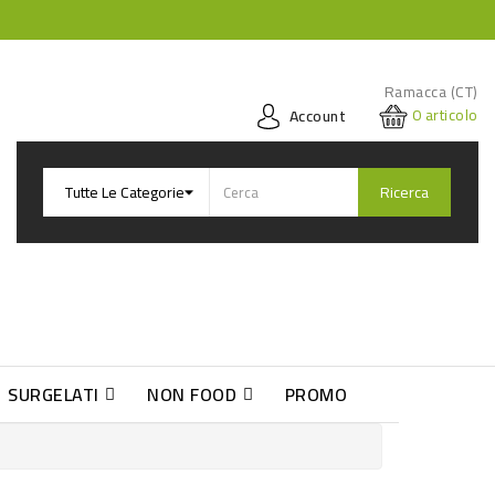
Ramacca (CT)
0
articolo
Account
Ricerca
SURGELATI
NON FOOD
PROMO