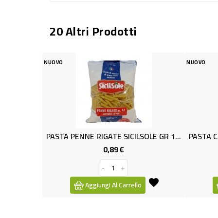
20 Altri Prodotti
NUOVO
PASTA PENNE RIGATE SICILSOLE GR 1000
0,89 €
0,89 €
Prezzo
Prezzo
-
+
-
+
giungi Al Carrello
Aggiungi Al Carrello