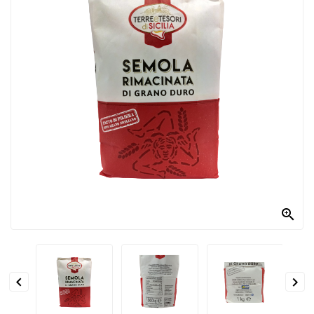
PRODOTTI
PER
CONDIRE
DOLCIARIO
PRODOTTI
DA
FORNO
RICORRENZE
PASQUALI

PREPARATI
ALIMENTI
INFANZIA


PASTA,