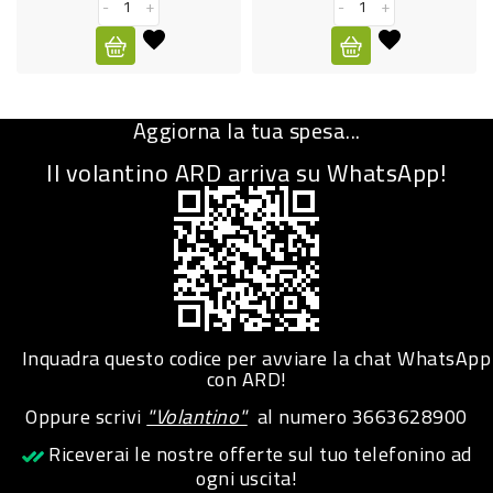
-
+
-
+
CURA
PERSONA
IGIENICO
Aggiorna la tua spesa...
SANITARI
Il volantino ARD arriva su WhatsApp!
ACCESSORI
PERSONA
PUERICULTURA
IGIENE
PERSONA
Inquadra questo codice per avviare la chat WhatsApp
con ARD!
PETS
Oppure scrivi
"Volantino"
al numero
3663628900
PET
Riceverai le nostre offerte sul tuo telefonino ad
ogni uscita!
ACCESSORI