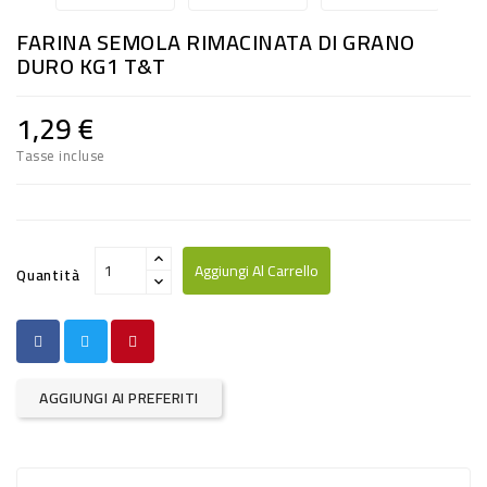
RISO
FARINA SEMOLA RIMACINATA DI GRANO
E
DURO KG1 T&T
FARINA
1,29 €
DIETETICO
Tasse incluse
NATURALI
SNACKS
ALIMENTI
Aggiungi Al Carrello
Quantità
CONSERVATI
CURA
CASA
AGGIUNGI AI PREFERITI
INSETTICIDI
CARTA