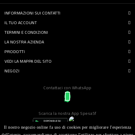
PET
INFORMAZIONI SUI CONTATTI
FOOD
IL TUO ACCOUNT
TERMINI E CONDIZIONI
FRESCHI
LA NOSTRA AZIENDA
PIATTI
PRODOTTI
VEDI LA MAPPA DEL SITO
PRONTI
NEGOZI
E
CONDIMENTI
Contattaci con WhatsApp
CARNE
ORTOFRUTTA
Scarica la nostra App Spesa5f
UOVA
PANIFICI
Il nostro negozio online fa uso di cookies per migliorare l'esperienza
dell'utente, raccomandiamo di accettarne l'utilizzo per sfruttare a pieno