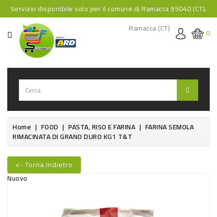
Servizio disponibile solo per il comune di Ramacca 95040 (CT).
CATEGORIA
Ramacca (CT)
0
HOME
BEVANDE
BEVANDE
ANALCOLICHE
BEVANDE
Home
FOOD
PASTA, RISO E FARINA
FARINA SEMOLA
RIMACINATA DI GRANO DURO KG1 T&T
ALCOLICHE
BEVANDE
<- Torna Indietro
CALDE
Nuovo
FOOD