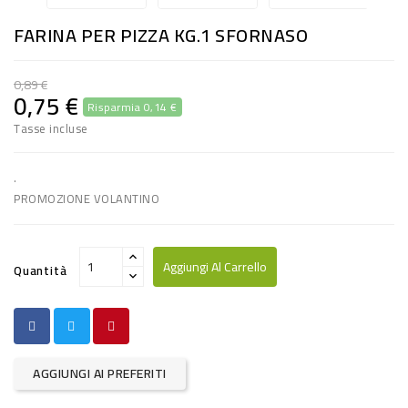
RISO
FARINA PER PIZZA KG.1 SFORNASO
E
FARINA
0,89 €
0,75 €
Risparmia 0,14 €
DIETETICO
Tasse incluse
NATURALI
SNACKS
.
PROMOZIONE VOLANTINO
ALIMENTI
CONSERVATI
Aggiungi Al Carrello
Quantità
CURA
CASA
INSETTICIDI
AGGIUNGI AI PREFERITI
CARTA