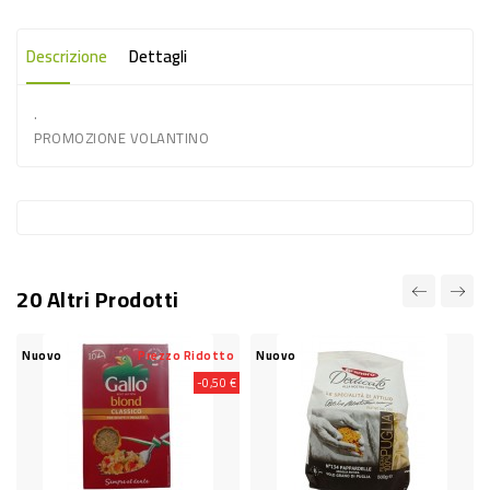
-
PLASTICA
Descrizione
Dettagli
-
.
AFFINI
PROMOZIONE VOLANTINO
LAVAGGIO
STOVIGLIE
DEODORANTI
DETERSIVI
20 Altri Prodotti
TESSUTI
DETERGENTI
Nuovo
Prezzo Ridotto
Nuovo
SUPERFICI
-0,50 €
ACCESSORI
CASA