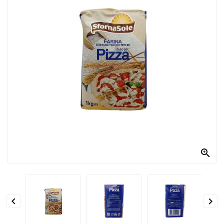
PRODOTTI
PER
CONDIRE
DOLCIARIO
PRODOTTI
DA
FORNO
RICORRENZE
PASQUALI

PREPARATI
ALIMENTI
INFANZIA


PASTA,