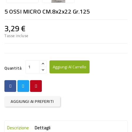
RISO
5 OSSI MICRO CM.8x2x22 Gr.125
E
FARINA
3,29 €
DIETETICO
Tasse incluse
NATURALI
SNACKS
ALIMENTI
Aggiungi Al Carrello
Quantità
CONSERVATI
CURA
CASA
AGGIUNGI AI PREFERITI
INSETTICIDI
CARTA
Descrizione
Dettagli