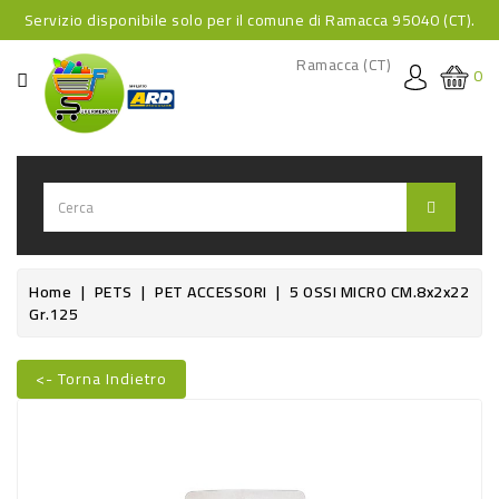
Servizio disponibile solo per il comune di Ramacca 95040 (CT).
CATEGORIA
Ramacca (CT)
0
HOME
BEVANDE
BEVANDE
ANALCOLICHE
BEVANDE
Home
PETS
PET ACCESSORI
5 OSSI MICRO CM.8x2x22
Gr.125
ALCOLICHE
BEVANDE
<- Torna Indietro
CALDE
Nuovo
FOOD