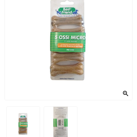
PRODOTTI
PER
CONDIRE
DOLCIARIO
PRODOTTI
DA
FORNO
RICORRENZE
PASQUALI

PREPARATI
ALIMENTI
INFANZIA
PASTA,