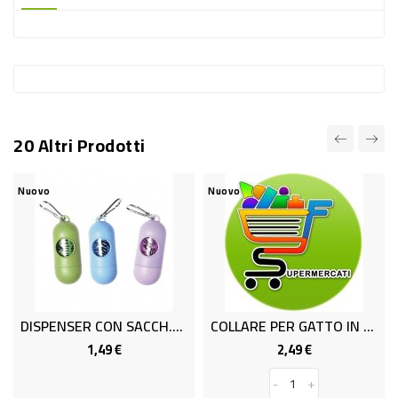
-
PLASTICA
-
AFFINI
LAVAGGIO
20 Altri Prodotti
STOVIGLIE
DEODORANTI
Nuovo
Nuovo
DETERSIVI
TESSUTI
DETERGENTI
SUPERFICI
DISPENSER CON SACCH.RIC.VER/BL
COLLARE PER GATTO IN GOMMA
ACCESSORI
1,49 €
2,49 €
Prezzo
Prezzo
CASA
-
+