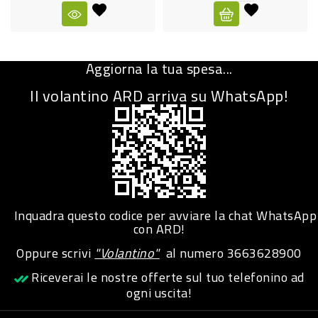
CURA
PERSONA
Aggiorna la tua spesa...
IGIENICO
Il volantino ARD arriva su WhatsApp!
SANITARI
ACCESSORI
PERSONA
PUERICULTURA
IGIENE
Inquadra questo codice per avviare la chat WhatsApp
PERSONA
con ARD!
Oppure scrivi
"Volantino"
al numero
3663628900
PETS
Riceverai le nostre offerte sul tuo telefonino ad
ogni uscita!
PET
ACCESSORI