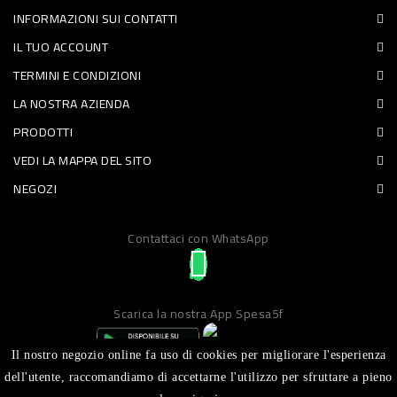
INFORMAZIONI SUI CONTATTI
PET
IL TUO ACCOUNT
FOOD
TERMINI E CONDIZIONI
LA NOSTRA AZIENDA
FRESCHI
PRODOTTI
PIATTI
VEDI LA MAPPA DEL SITO
PRONTI
NEGOZI
E
Contattaci con WhatsApp
CONDIMENTI
CARNE
ORTOFRUTTA
Scarica la nostra App Spesa5f
UOVA
Il nostro negozio online fa uso di cookies per migliorare l'esperienza
PANIFICI
dell'utente, raccomandiamo di accettarne l'utilizzo per sfruttare a pieno