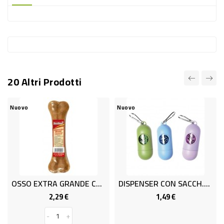
-
PLASTICA
-
AFFINI
LAVAGGIO
20 Altri Prodotti
STOVIGLIE
DEODORANTI
Nuovo
Nuovo
DETERSIVI
TESSUTI
DETERGENTI
SUPERFICI
OSSO EXTRA GRANDE CM.17 Gr.100
DISPENSER CON SACCH.RIC.VER/BL
ACCESSORI
2,29 €
1,49 €
Prezzo
Prezzo
CASA
-
+