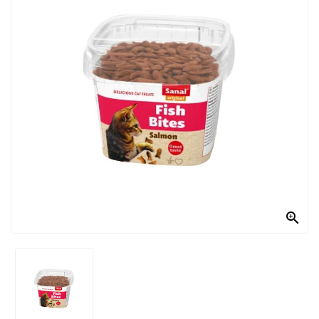
PRODOTTI
PER
CONDIRE
DOLCIARIO
PRODOTTI
DA
FORNO
RICORRENZE
PASQUALI

PREPARATI
ALIMENTI
INFANZIA
PASTA,