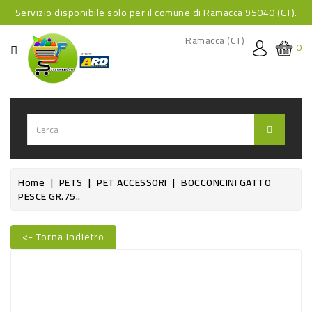
Servizio disponibile solo per il comune di Ramacca 95040 (CT).
CATEGORIA
Ramacca (CT)
0
HOME
BEVANDE
BEVANDE
ANALCOLICHE
BEVANDE
Home
PETS
PET ACCESSORI
BOCCONCINI GATTO
PESCE GR.75..
ALCOLICHE
BEVANDE
<- Torna Indietro
CALDE
FOOD