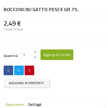
RISO
BOCCONCINI GATTO PESCE GR.75..
E
FARINA
2,49 €
DIETETICO
Tasse incluse
NATURALI
SNACKS
ALIMENTI
Aggiungi Al Carrello
Quantità
CONSERVATI
CURA
CASA
AGGIUNGI AI PREFERITI
INSETTICIDI
CARTA
Descrizione
Dettagli