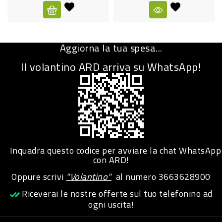
CURA
PERSONA
Aggiorna la tua spesa...
IGIENICO
Il volantino ARD arriva su WhatsApp!
SANITARI
ACCESSORI
PERSONA
PUERICULTURA
IGIENE
Inquadra questo codice per avviare la chat WhatsApp
PERSONA
con ARD!
Oppure scrivi
"Volantino"
al numero
3663628900
PETS
Riceverai le nostre offerte sul tuo telefonino ad
ogni uscita!
PET
ACCESSORI