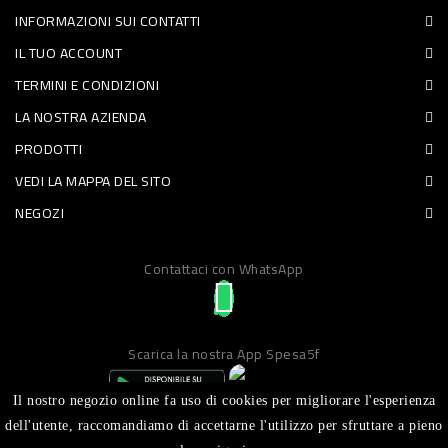
INFORMAZIONI SUI CONTATTI
PET
IL TUO ACCOUNT
FOOD
TERMINI E CONDIZIONI
LA NOSTRA AZIENDA
FRESCHI
PRODOTTI
PIATTI
VEDI LA MAPPA DEL SITO
PRONTI
NEGOZI
E
Contattaci con WhatsApp
CONDIMENTI
CARNE
ORTOFRUTTA
Scarica la nostra App Spesa5f
UOVA
Il nostro negozio online fa uso di cookies per migliorare l'esperienza
PANIFICI
dell'utente, raccomandiamo di accettarne l'utilizzo per sfruttare a pieno