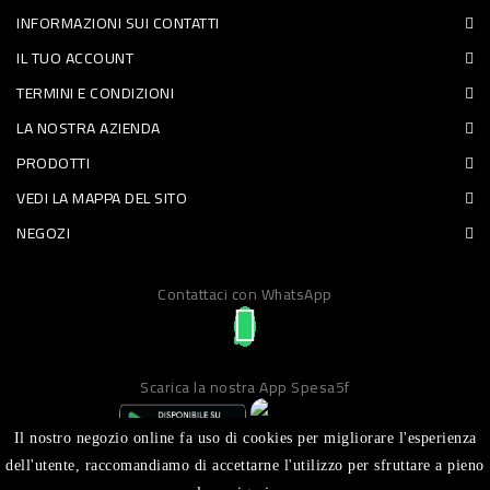
INFORMAZIONI SUI CONTATTI
PET
IL TUO ACCOUNT
FOOD
TERMINI E CONDIZIONI
LA NOSTRA AZIENDA
FRESCHI
PRODOTTI
PIATTI
VEDI LA MAPPA DEL SITO
PRONTI
NEGOZI
E
Contattaci con WhatsApp
CONDIMENTI
CARNE
ORTOFRUTTA
Scarica la nostra App Spesa5f
UOVA
Il nostro negozio online fa uso di cookies per migliorare l'esperienza
PANIFICI
dell'utente, raccomandiamo di accettarne l'utilizzo per sfruttare a pieno