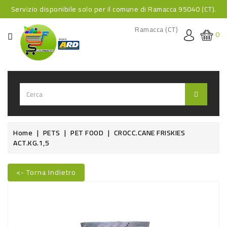
Servizio disponibile solo per il comune di Ramacca 95040 (CT).
CATEGORIA
Ramacca (CT)
0
HOME
BEVANDE
BEVANDE
ANALCOLICHE
BEVANDE
Home
PETS
PET FOOD
CROCC.CANE FRISKIES
ACT.KG.1,5
ALCOLICHE
BEVANDE
<- Torna Indietro
CALDE
Nuovo
FOOD