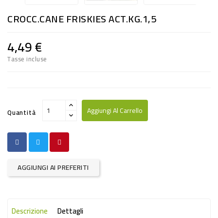
RISO
CROCC.CANE FRISKIES ACT.KG.1,5
E
FARINA
4,49 €
DIETETICO
Tasse incluse
NATURALI
SNACKS
ALIMENTI
Aggiungi Al Carrello
Quantità
CONSERVATI
CURA
CASA
AGGIUNGI AI PREFERITI
INSETTICIDI
CARTA
Descrizione
Dettagli