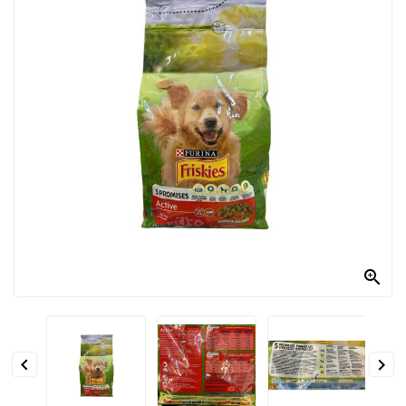
PRODOTTI
PER
CONDIRE
DOLCIARIO
PRODOTTI
DA
FORNO
RICORRENZE
PASQUALI

PREPARATI
ALIMENTI
INFANZIA


PASTA,