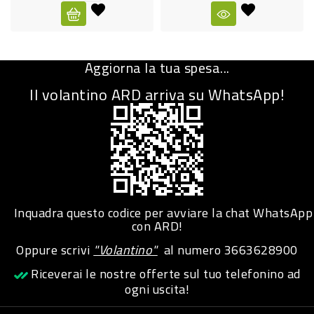
CURA
PERSONA
Aggiorna la tua spesa...
IGIENICO
Il volantino ARD arriva su WhatsApp!
SANITARI
ACCESSORI
PERSONA
PUERICULTURA
IGIENE
Inquadra questo codice per avviare la chat WhatsApp
PERSONA
con ARD!
Oppure scrivi
"Volantino"
al numero
3663628900
PETS
Riceverai le nostre offerte sul tuo telefonino ad
ogni uscita!
PET
ACCESSORI