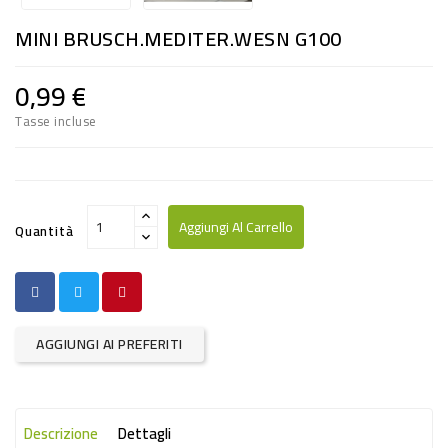
RISO
MINI BRUSCH.MEDITER.WESN G100
E
FARINA
0,99 €
DIETETICO
Tasse incluse
NATURALI
SNACKS
ALIMENTI
Aggiungi Al Carrello
Quantità
CONSERVATI
CURA
CASA
AGGIUNGI AI PREFERITI
INSETTICIDI
CARTA
Descrizione
Dettagli