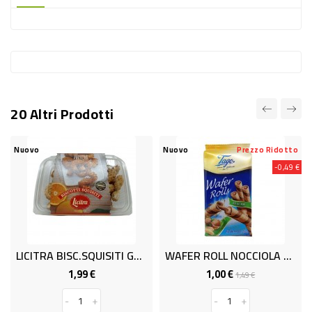
-
PLASTICA
-
AFFINI
LAVAGGIO
20 Altri Prodotti
STOVIGLIE
DEODORANTI
Nuovo
Nuovo
Prezzo Ridotto
-0,49 €
DETERSIVI
TESSUTI
DETERGENTI
SUPERFICI
LICITRA BISC.SQUISITI GR.300
WAFER ROLL NOCCIOLA GR150
ACCESSORI
1,99 €
1,00 €
Prezzo
Prezzo
Prezzo
1,49 €
base
CASA
-
+
-
+