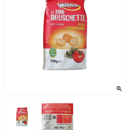
PRODOTTI
PER
CONDIRE
DOLCIARIO
PRODOTTI
DA
FORNO
RICORRENZE
PASQUALI

PREPARATI
ALIMENTI
INFANZIA
PASTA,