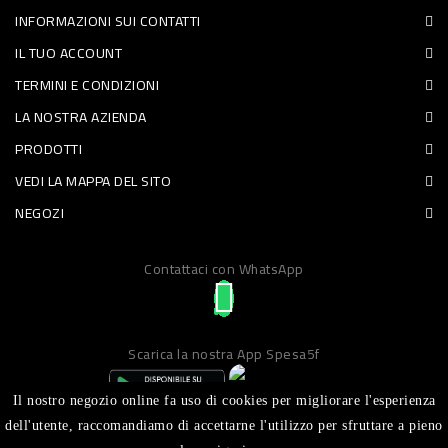
INFORMAZIONI SUI CONTATTI
PET
IL TUO ACCOUNT
FOOD
TERMINI E CONDIZIONI
LA NOSTRA AZIENDA
FRESCHI
PRODOTTI
PIATTI
VEDI LA MAPPA DEL SITO
PRONTI
NEGOZI
E
Contattaci con WhatsApp
CONDIMENTI
CARNE
ORTOFRUTTA
Scarica la nostra App Spesa5f
UOVA
Il nostro negozio online fa uso di cookies per migliorare l'esperienza
PANIFICI
dell'utente, raccomandiamo di accettarne l'utilizzo per sfruttare a pieno