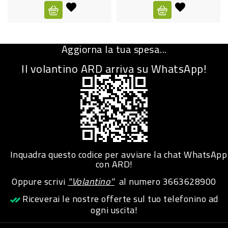
CURA
PERSONA
Aggiorna la tua spesa...
IGIENICO
Il volantino ARD arriva su WhatsApp!
SANITARI
ACCESSORI
PERSONA
PUERICULTURA
IGIENE
Inquadra questo codice per avviare la chat WhatsApp
PERSONA
con ARD!
Oppure scrivi
"Volantino"
al numero
3663628900
PETS
Riceverai le nostre offerte sul tuo telefonino ad
ogni uscita!
PET
ACCESSORI