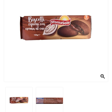
PRODOTTI
PER
CONDIRE
DOLCIARIO
PRODOTTI
DA
FORNO
RICORRENZE
PASQUALI

PREPARATI
ALIMENTI
INFANZIA
PASTA,