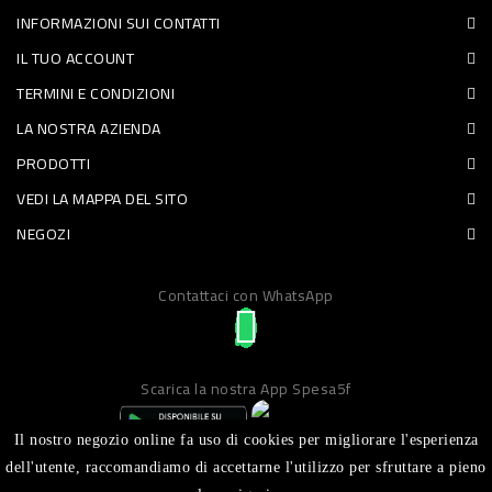
INFORMAZIONI SUI CONTATTI
PET
IL TUO ACCOUNT
FOOD
TERMINI E CONDIZIONI
LA NOSTRA AZIENDA
FRESCHI
PRODOTTI
PIATTI
VEDI LA MAPPA DEL SITO
PRONTI
NEGOZI
E
Contattaci con WhatsApp
CONDIMENTI
CARNE
ORTOFRUTTA
Scarica la nostra App Spesa5f
UOVA
Il nostro negozio online fa uso di cookies per migliorare l'esperienza
PANIFICI
dell'utente, raccomandiamo di accettarne l'utilizzo per sfruttare a pieno