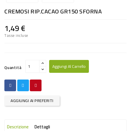
RISO
CREMOSI RIP.CACAO GR150 SFORNA
E
FARINA
1,49 €
DIETETICO
Tasse incluse
NATURALI
SNACKS
ALIMENTI
Aggiungi Al Carrello
Quantità
CONSERVATI
CURA
CASA
AGGIUNGI AI PREFERITI
INSETTICIDI
CARTA
Descrizione
Dettagli