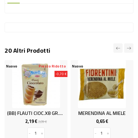
-
PLASTICA
-
AFFINI
LAVAGGIO
20 Altri Prodotti
STOVIGLIE
DEODORANTI
Nuovo
Prezzo Ridotto
Nuovo
-0,70 €
DETERSIVI
TESSUTI
DETERGENTI
SUPERFICI
(BB) FLAUTI CIOC.x8 GR.280 M.BIANCO
MERENDINA AL MIELE
ACCESSORI
2,19 €
0,65 €
Prezzo
Prezzo
Prezzo
2,89 €
base
CASA
-
+
-
+