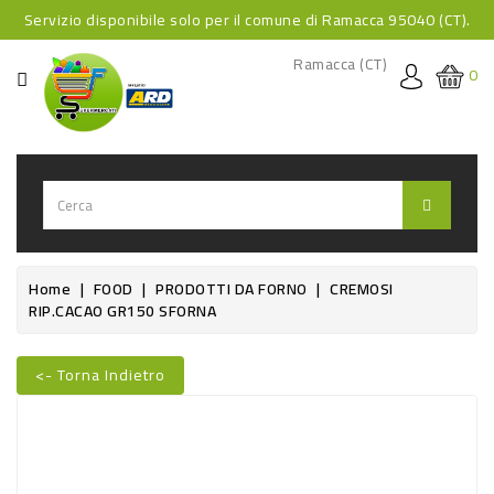
Servizio disponibile solo per il comune di Ramacca 95040 (CT).
CATEGORIA
Ramacca (CT)
0
HOME
BEVANDE
BEVANDE
ANALCOLICHE
BEVANDE
Home
FOOD
PRODOTTI DA FORNO
CREMOSI
RIP.CACAO GR150 SFORNA
ALCOLICHE
BEVANDE
<- Torna Indietro
CALDE
Nuovo
FOOD