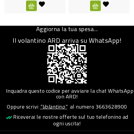
CURA
PERSONA
Aggiorna la tua spesa...
IGIENICO
Il volantino ARD arriva su WhatsApp!
SANITARI
ACCESSORI
PERSONA
PUERICULTURA
IGIENE
Inquadra questo codice per avviare la chat WhatsApp
PERSONA
con ARD!
Oppure scrivi
"Volantino"
al numero
3663628900
PETS
Riceverai le nostre offerte sul tuo telefonino ad
ogni uscita!
PET
ACCESSORI