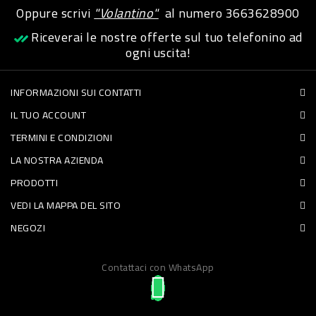
Oppure scrivi
"Volantino"
al numero
3663628900
PET
Riceverai le nostre offerte sul tuo telefonino ad
FOOD
ogni uscita!
FRESCHI
INFORMAZIONI SUI CONTATTI
IL TUO ACCOUNT
PIATTI
TERMINI E CONDIZIONI
PRONTI
LA NOSTRA AZIENDA
E
PRODOTTI
CONDIMENTI
VEDI LA MAPPA DEL SITO
CARNE
NEGOZI
ORTOFRUTTA
UOVA
Contattaci con WhatsApp
PANIFICI