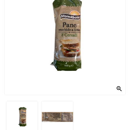
PRODOTTI
PER
CONDIRE
DOLCIARIO
PRODOTTI
DA
FORNO
RICORRENZE
PASQUALI

PREPARATI
ALIMENTI
INFANZIA
PASTA,