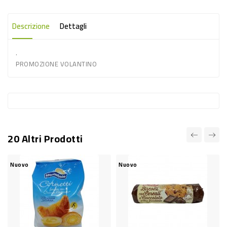
-
PLASTICA
Descrizione
Dettagli
-
.
AFFINI
PROMOZIONE VOLANTINO
LAVAGGIO
STOVIGLIE
DEODORANTI
DETERSIVI
20 Altri Prodotti
TESSUTI
DETERGENTI
Nuovo
Nuovo
SUPERFICI
ACCESSORI
CASA