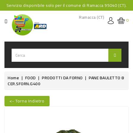
Servizio disponibile solo per il comune di Ramacca 95040 (CT).
CATEGORIA
Ramacca (CT)
0
HOME
BEVANDE
BEVANDE
ANALCOLICHE
BEVANDE
Home
FOOD
PRODOTTI DA FORNO
PANE BAULETTO 8
CER.SFORN.G400
ALCOLICHE
BEVANDE
<- Torna Indietro
CALDE
Nuovo
FOOD