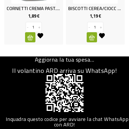
CORNETTI CREMA PAST.320gr
BISCOTTI CEREA/CIOCC GR250 SFO
CURA
PERSONA
1,89 €
1,19 €
Prezzo
Prezzo
-
+
-
+
IGIENICO
SANITARI
ACCESSORI
Aggiorna la tua spesa...
PERSONA
PUERICULTURA
Il volantino ARD arriva su WhatsApp!
IGIENE
PERSONA
PETS
PET
Inquadra questo codice per avviare la chat WhatsApp
con ARD!
ACCESSORI