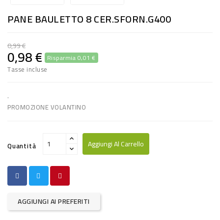
RISO
PANE BAULETTO 8 CER.SFORN.G400
E
FARINA
0,99 €
0,98 €
Risparmia 0,01 €
DIETETICO
Tasse incluse
NATURALI
SNACKS
.
PROMOZIONE VOLANTINO
ALIMENTI
CONSERVATI
Aggiungi Al Carrello
Quantità
CURA
CASA
INSETTICIDI
AGGIUNGI AI PREFERITI
CARTA