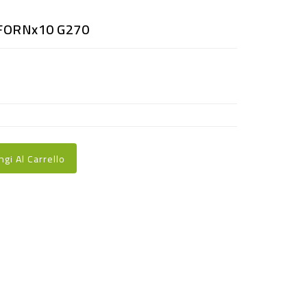
FORNx10 G270
ngi Al Carrello