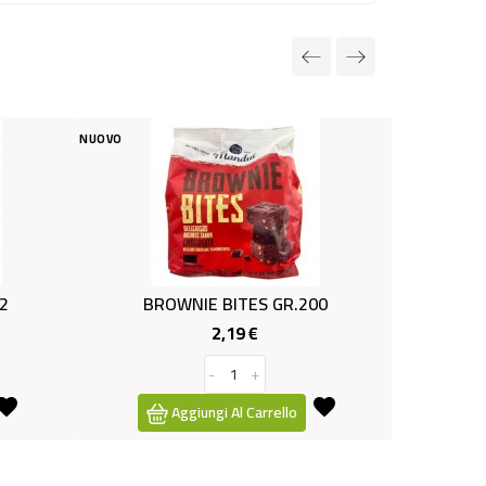
O
NUOVO
BROWNIE BITES GR.200
FROLLINI CLASSICI 1k
2,19 €
1,89 €
Prezzo
Pre
-
+
-
+
Aggiungi Al Carrello
Aggiungi Al Carre