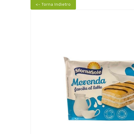
<- Torna Indietro
Nuovo