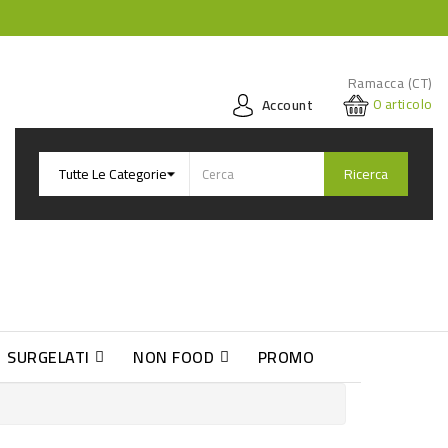
Ramacca (CT)
0
articolo
Account
Ricerca
SURGELATI
NON FOOD
PROMO