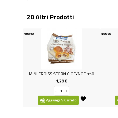
20 Altri Prodotti
OVO
NUOVO
MINI CROISS.SFORN CIOC/NOC 150
PUCCIA GR.12
1,29 €
0,99 €
Prezzo
Pr
1,4
ba
-
+
-
+
Aggiungi Al Carrello
Aggiungi Al Ca