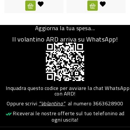
CURA
PERSONA
Aggiorna la tua spesa...
IGIENICO
Il volantino ARD arriva su WhatsApp!
SANITARI
ACCESSORI
PERSONA
PUERICULTURA
IGIENE
Inquadra questo codice per avviare la chat WhatsApp
PERSONA
con ARD!
Oppure scrivi
"Volantino"
al numero
3663628900
PETS
Riceverai le nostre offerte sul tuo telefonino ad
ogni uscita!
PET
ACCESSORI