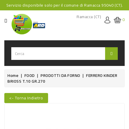
Servizio disponibile solo per il comune di Ramacca 95040 (CT).
CATEGORIA
Ramacca (CT)
0
HOME
BEVANDE
BEVANDE
ANALCOLICHE
BEVANDE
Home
FOOD
PRODOTTI DA FORNO
FERRERO KINDER
BRIOSS T.10 GR.270
ALCOLICHE
BEVANDE
<- Torna Indietro
CALDE
Nuovo
FOOD