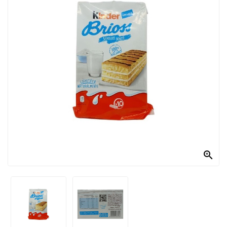
PRODOTTI
PER
CONDIRE
DOLCIARIO
PRODOTTI
DA
FORNO
RICORRENZE
PASQUALI

PREPARATI
ALIMENTI
INFANZIA
PASTA,