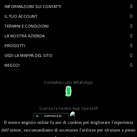
INFORMAZIONI SUI CONTATTI
PET
IL TUO ACCOUNT
FOOD
TERMINI E CONDIZIONI
LA NOSTRA AZIENDA
FRESCHI
PRODOTTI
PIATTI
VEDI LA MAPPA DEL SITO
PRONTI
NEGOZI
E
Contattaci con WhatsApp
CONDIMENTI
CARNE
ORTOFRUTTA
Scarica la nostra App Spesa5f
UOVA
Il nostro negozio online fa uso di cookies per migliorare l'esperienza
PANIFICI
dell'utente, raccomandiamo di accettarne l'utilizzo per sfruttare a pieno