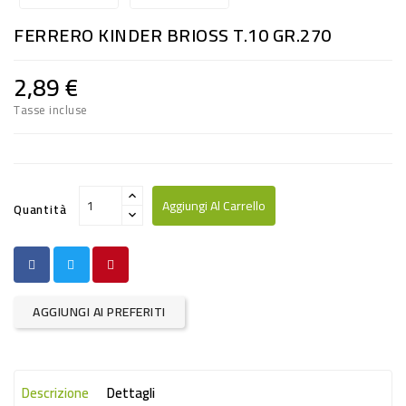
RISO
FERRERO KINDER BRIOSS T.10 GR.270
E
FARINA
2,89 €
DIETETICO
Tasse incluse
NATURALI
SNACKS
ALIMENTI
Aggiungi Al Carrello
Quantità
CONSERVATI
CURA
CASA
AGGIUNGI AI PREFERITI
INSETTICIDI
CARTA
Descrizione
Dettagli