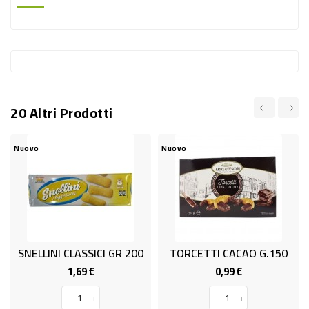
-
PLASTICA
-
AFFINI
LAVAGGIO
20 Altri Prodotti
STOVIGLIE
DEODORANTI
Nuovo
Nuovo
DETERSIVI
TESSUTI
DETERGENTI
SUPERFICI
SNELLINI CLASSICI GR 200
TORCETTI CACAO G.150
ACCESSORI
1,69 €
0,99 €
Prezzo
Prezzo
CASA
-
+
-
+