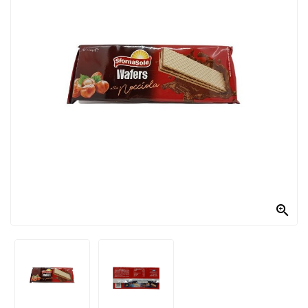
PRODOTTI
PER
CONDIRE
DOLCIARIO
PRODOTTI
DA
FORNO
RICORRENZE
PASQUALI

PREPARATI
ALIMENTI
INFANZIA
PASTA,