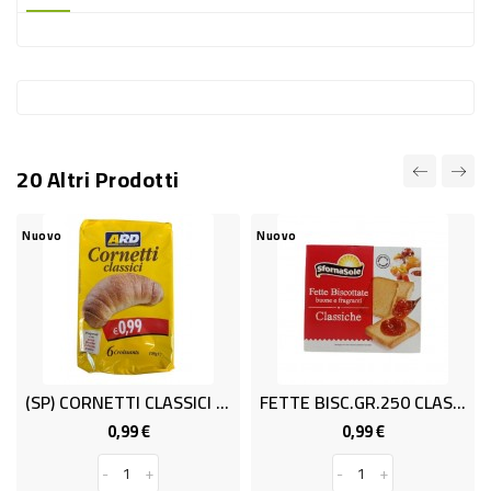
-
PLASTICA
-
AFFINI
LAVAGGIO
20 Altri Prodotti
STOVIGLIE
DEODORANTI
Nuovo
Nuovo
DETERSIVI
TESSUTI
DETERGENTI
SUPERFICI
(SP) CORNETTI CLASSICI ARD X6 GR198
FETTE BISC.GR.250 CLAS.SFORNAS
ACCESSORI
0,99 €
0,99 €
Prezzo
Prezzo
CASA
-
+
-
+