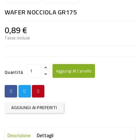
RISO
WAFER NOCCIOLA GR175
E
FARINA
0,89 €
DIETETICO
Tasse incluse
NATURALI
SNACKS
ALIMENTI
Aggiungi Al Carrello
Quantità
CONSERVATI
CURA
CASA
AGGIUNGI AI PREFERITI
INSETTICIDI
CARTA
Descrizione
Dettagli