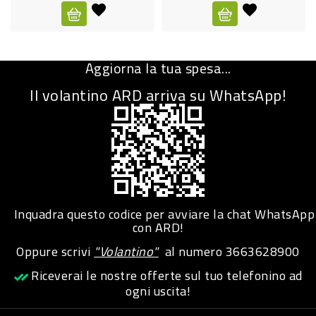
CURA
PERSONA
Aggiorna la tua spesa...
IGIENICO
Il volantino ARD arriva su WhatsApp!
SANITARI
ACCESSORI
PERSONA
PUERICULTURA
IGIENE
Inquadra questo codice per avviare la chat WhatsApp
PERSONA
con ARD!
Oppure scrivi
"Volantino"
al numero
3663628900
PETS
Riceverai le nostre offerte sul tuo telefonino ad
ogni uscita!
PET
ACCESSORI