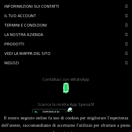
INFORMAZIONI SUI CONTATTI
PET
IL TUO ACCOUNT
FOOD
TERMINI E CONDIZIONI
LA NOSTRA AZIENDA
FRESCHI
PRODOTTI
PIATTI
VEDI LA MAPPA DEL SITO
PRONTI
NEGOZI
E
Contattaci con WhatsApp
CONDIMENTI
CARNE
ORTOFRUTTA
Scarica la nostra App Spesa5f
UOVA
Il nostro negozio online fa uso di cookies per migliorare l'esperienza
PANIFICI
dell'utente, raccomandiamo di accettarne l'utilizzo per sfruttare a pieno