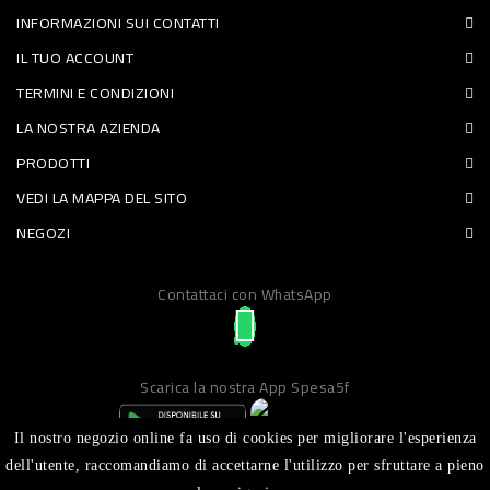
INFORMAZIONI SUI CONTATTI
PET
IL TUO ACCOUNT
FOOD
TERMINI E CONDIZIONI
LA NOSTRA AZIENDA
FRESCHI
PRODOTTI
PIATTI
VEDI LA MAPPA DEL SITO
PRONTI
NEGOZI
E
Contattaci con WhatsApp
CONDIMENTI
CARNE
ORTOFRUTTA
Scarica la nostra App Spesa5f
UOVA
Il nostro negozio online fa uso di cookies per migliorare l'esperienza
PANIFICI
dell'utente, raccomandiamo di accettarne l'utilizzo per sfruttare a pieno