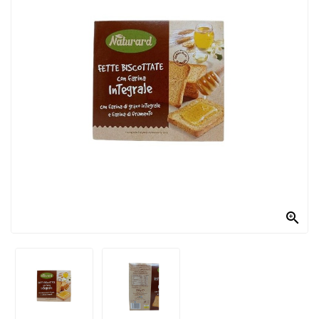
PRODOTTI
PER
CONDIRE
DOLCIARIO
PRODOTTI
DA
FORNO
RICORRENZE
PASQUALI

PREPARATI
ALIMENTI
INFANZIA
PASTA,