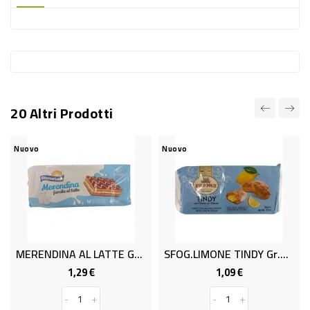
-
PLASTICA
-
AFFINI
LAVAGGIO
20 Altri Prodotti
STOVIGLIE
DEODORANTI
Nuovo
Nuovo
DETERSIVI
TESSUTI
DETERGENTI
SUPERFICI
MERENDINA AL LATTE GR.280
SFOG.LIMONE TINDY Gr.110 AS.DO
ACCESSORI
1,29 €
1,09 €
Prezzo
Prezzo
CASA
-
+
-
+