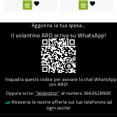
CURA
PERSONA
Aggiorna la tua spesa...
IGIENICO
Il volantino ARD arriva su WhatsApp!
SANITARI
ACCESSORI
PERSONA
PUERICULTURA
IGIENE
Inquadra questo codice per avviare la chat WhatsApp
PERSONA
con ARD!
Oppure scrivi
"Volantino"
al numero
3663628900
PETS
Riceverai le nostre offerte sul tuo telefonino ad
ogni uscita!
PET
ACCESSORI