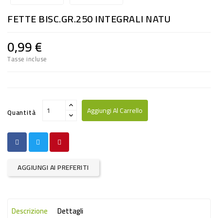
RISO
FETTE BISC.GR.250 INTEGRALI NATU
E
FARINA
0,99 €
DIETETICO
Tasse incluse
NATURALI
SNACKS
ALIMENTI
Aggiungi Al Carrello
Quantità
CONSERVATI
CURA
CASA
AGGIUNGI AI PREFERITI
INSETTICIDI
CARTA
Descrizione
Dettagli