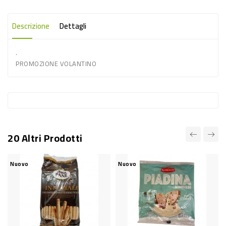
-
PLASTICA
Descrizione
Dettagli
-
.
AFFINI
PROMOZIONE VOLANTINO
LAVAGGIO
STOVIGLIE
DEODORANTI
DETERSIVI
20 Altri Prodotti
TESSUTI
DETERGENTI
Nuovo
Nuovo
SUPERFICI
ACCESSORI
CASA