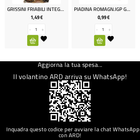
GRISSINI FRIABILI INTEGR.GR350
PIADINA ROMAGN.IGP GR.360 SFOR
CURA
PERSONA
1,49 €
0,99 €
Prezzo
Prezzo
-
+
-
+
IGIENICO
SANITARI
ACCESSORI
Aggiorna la tua spesa...
PERSONA
PUERICULTURA
Il volantino ARD arriva su WhatsApp!
IGIENE
PERSONA
PETS
PET
Inquadra questo codice per avviare la chat WhatsApp
con ARD!
ACCESSORI