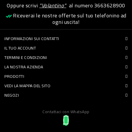
Oppure scrivi
"Volantino"
al numero
3663628900
PET
Riceverai le nostre offerte sul tuo telefonino ad
FOOD
ogni uscita!
FRESCHI
INFORMAZIONI SUI CONTATTI
IL TUO ACCOUNT
PIATTI
TERMINI E CONDIZIONI
PRONTI
LA NOSTRA AZIENDA
E
PRODOTTI
CONDIMENTI
VEDI LA MAPPA DEL SITO
CARNE
NEGOZI
ORTOFRUTTA
UOVA
Contattaci con WhatsApp
PANIFICI