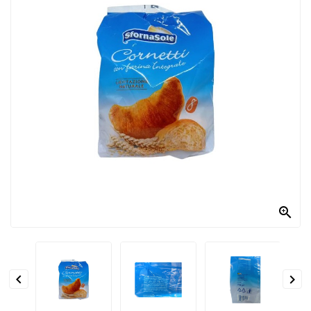
PRODOTTI
PER
CONDIRE
DOLCIARIO
PRODOTTI
DA
FORNO
RICORRENZE
PASQUALI

PREPARATI
ALIMENTI
INFANZIA


PASTA,