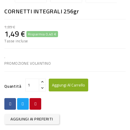
RISO
CORNETTI INTEGRALI 256gr
E
FARINA
1,89 €
1,49 €
Risparmia 0,40 €
DIETETICO
Tasse incluse
NATURALI
SNACKS
.
PROMOZIONE VOLANTINO
ALIMENTI
CONSERVATI
Aggiungi Al Carrello
Quantità
CURA
CASA
INSETTICIDI
AGGIUNGI AI PREFERITI
CARTA