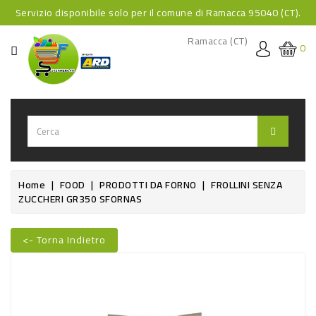
Servizio disponibile solo per il comune di Ramacca 95040 (CT).
CATEGORIA
Ramacca (CT)
0
HOME
BEVANDE
BEVANDE
ANALCOLICHE
BEVANDE
Home
FOOD
PRODOTTI DA FORNO
FROLLINI SENZA
ZUCCHERI GR350 SFORNAS
ALCOLICHE
BEVANDE
<- Torna Indietro
CALDE
Nuovo
FOOD