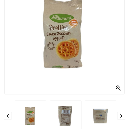
PRODOTTI
PER
CONDIRE
DOLCIARIO
PRODOTTI
DA
FORNO
RICORRENZE
PASQUALI

PREPARATI
ALIMENTI
INFANZIA


PASTA,