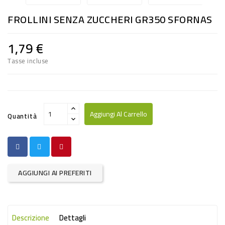
RISO
FROLLINI SENZA ZUCCHERI GR350 SFORNAS
E
FARINA
1,79 €
DIETETICO
Tasse incluse
NATURALI
SNACKS
ALIMENTI
Aggiungi Al Carrello
Quantità
CONSERVATI
CURA
CASA
AGGIUNGI AI PREFERITI
INSETTICIDI
CARTA
Descrizione
Dettagli