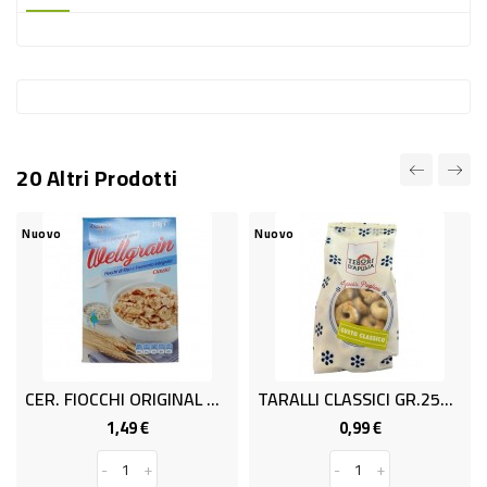
-
PLASTICA
-
AFFINI
LAVAGGIO
20 Altri Prodotti
STOVIGLIE
DEODORANTI
vo
Nuovo
Nuovo
DETERSIVI
TESSUTI
DETERGENTI
SUPERFICI
CER. FIOCCHI ORIGINAL GR 375
TARALLI CLASSICI GR.250 SFORNA
ACCESSORI
1,49 €
0,99 €
Prezzo
Prezzo
CASA
-
+
-
+