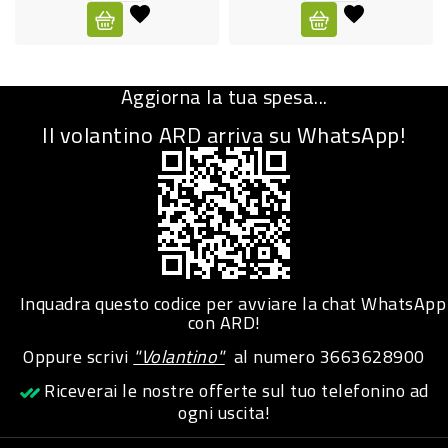
CURA
PERSONA
Aggiorna la tua spesa...
IGIENICO
Il volantino ARD arriva su WhatsApp!
SANITARI
ACCESSORI
PERSONA
PUERICULTURA
IGIENE
Inquadra questo codice per avviare la chat WhatsApp
PERSONA
con ARD!
Oppure scrivi
"Volantino"
al numero
3663628900
PETS
Riceverai le nostre offerte sul tuo telefonino ad
ogni uscita!
PET
ACCESSORI