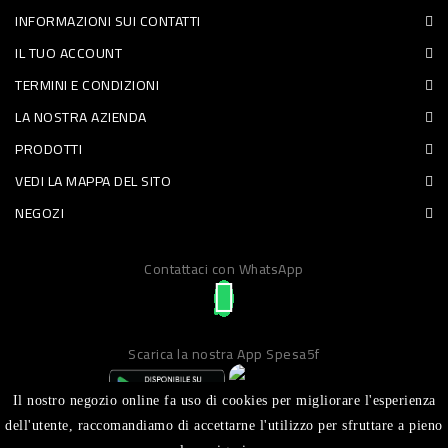
INFORMAZIONI SUI CONTATTI
PET
IL TUO ACCOUNT
FOOD
TERMINI E CONDIZIONI
LA NOSTRA AZIENDA
FRESCHI
PRODOTTI
PIATTI
VEDI LA MAPPA DEL SITO
PRONTI
NEGOZI
E
Contattaci con WhatsApp
CONDIMENTI
CARNE
ORTOFRUTTA
Scarica la nostra App Spesa5f
UOVA
Il nostro negozio online fa uso di cookies per migliorare l'esperienza
PANIFICI
dell'utente, raccomandiamo di accettarne l'utilizzo per sfruttare a pieno