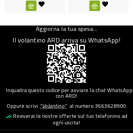
CURA
PERSONA
Aggiorna la tua spesa...
IGIENICO
Il volantino ARD arriva su WhatsApp!
SANITARI
ACCESSORI
PERSONA
PUERICULTURA
IGIENE
Inquadra questo codice per avviare la chat WhatsApp
PERSONA
con ARD!
Oppure scrivi
"Volantino"
al numero
3663628900
PETS
Riceverai le nostre offerte sul tuo telefonino ad
ogni uscita!
PET
ACCESSORI