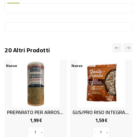
-
PLASTICA
-
AFFINI
LAVAGGIO
20 Altri Prodotti
STOVIGLIE
DEODORANTI
Nuovo
Nuovo
DETERSIVI
TESSUTI
DETERGENTI
SUPERFICI
PREPARATO PER ARROSTI GR.150
GUS/PRO RISO INTEGRALE GR. 250
ACCESSORI
1,99 €
1,59 €
Prezzo
Prezzo
CASA
-
+
-
+