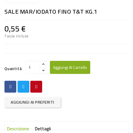
RISO
SALE MAR/IODATO FINO T&T KG.1
E
FARINA
0,55 €
DIETETICO
Tasse incluse
NATURALI
SNACKS
ALIMENTI
Aggiungi Al Carrello
Quantità
CONSERVATI
CURA
CASA
AGGIUNGI AI PREFERITI
INSETTICIDI
CARTA
Descrizione
Dettagli