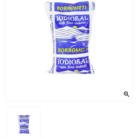
PRODOTTI
PER
CONDIRE
DOLCIARIO
PRODOTTI
DA
FORNO
RICORRENZE
PASQUALI

PREPARATI
ALIMENTI
INFANZIA
PASTA,