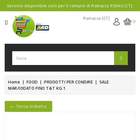
Servizio disponibile solo per il comune di Ramacca 95040 (CT).
CATEGORIA
Ramacca (CT)
0
HOME
BEVANDE
BEVANDE
ANALCOLICHE
BEVANDE
Home
FOOD
PRODOTTI PER CONDIRE
SALE
MAR/IODATO FINO T&T KG.1
ALCOLICHE
BEVANDE
<- Torna Indietro
CALDE
Nuovo
FOOD