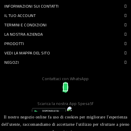
INFORMAZIONI SUI CONTATTI
PET
IL TUO ACCOUNT
FOOD
TERMINI E CONDIZIONI
LA NOSTRA AZIENDA
FRESCHI
PRODOTTI
PIATTI
VEDI LA MAPPA DEL SITO
PRONTI
NEGOZI
E
Contattaci con WhatsApp
CONDIMENTI
CARNE
ORTOFRUTTA
Scarica la nostra App Spesa5f
UOVA
Il nostro negozio online fa uso di cookies per migliorare l'esperienza
PANIFICI
dell'utente, raccomandiamo di accettarne l'utilizzo per sfruttare a pieno