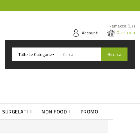
Ramacca (CT)
0
articolo
Account
Ricerca
SURGELATI
NON FOOD
PROMO