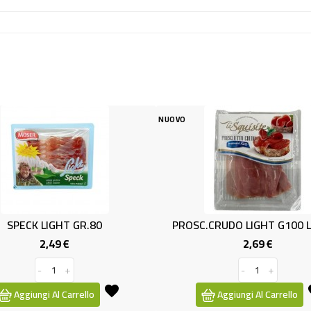
NUOVO
NUOVO
R.80
PROSC.CRUDO LIGHT G100 LE SQUI
WUR
2,69 €
ezzo
Prezzo
-
+
llo
Aggiungi Al Carrello