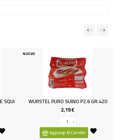
NUOVO
STEL PURO SUINO PZ.6 GR.420
PANCETTA CUB.DOLCE 
2,19 €
2,49 €
Prezzo
Prez
-
+
-
+
Aggiungi Al Carrello
Aggiungi Al Carrello