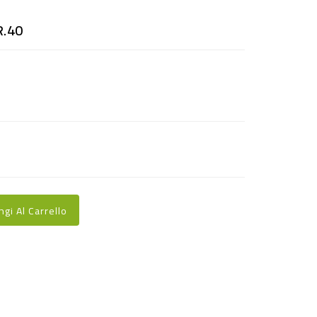
R.40
ngi Al Carrello