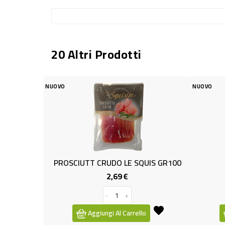
20 Altri Prodotti
VO
NUOVO
ROSCIUTT CRUDO LE SQUIS GR100
SPECK LIGHT G
2,69 €
2,49 €
Prezzo
Pr
-
+
-
+
Aggiungi Al Carrello
Aggiungi Al Carre