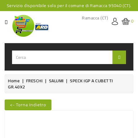
Servizio disponibile solo per il comune di Ramacca 95040 (CT).
CATEGORIA
Ramacca (CT)
0
HOME
BEVANDE
BEVANDE
ANALCOLICHE
BEVANDE
Home
FRESCHI
SALUMI
SPECK IGP A CUBETTI
GR.40X2
ALCOLICHE
BEVANDE
<- Torna Indietro
CALDE
Nuovo
FOOD