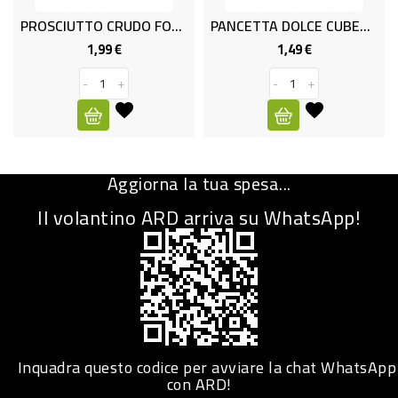
PROSCIUTTO CRUDO FORESTA NERA IGP GR.100
PANCETTA DOLCE CUBETTI GR.200
CURA
PERSONA
1,99 €
1,49 €
Prezzo
Prezzo
-
+
-
+
IGIENICO
SANITARI
ACCESSORI
Aggiorna la tua spesa...
PERSONA
PUERICULTURA
Il volantino ARD arriva su WhatsApp!
IGIENE
PERSONA
PETS
PET
Inquadra questo codice per avviare la chat WhatsApp
con ARD!
ACCESSORI