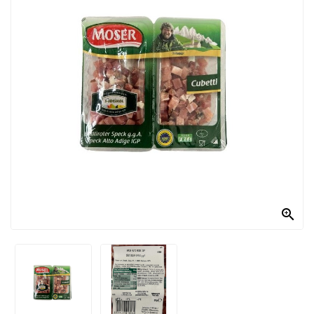
PRODOTTI
PER
CONDIRE
DOLCIARIO
PRODOTTI
DA
FORNO
RICORRENZE
PASQUALI

PREPARATI
ALIMENTI
INFANZIA
PASTA,