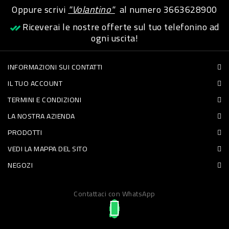
Oppure scrivi
"Volantino"
al numero
3663628900
PET
Riceverai le nostre offerte sul tuo telefonino ad
FOOD
ogni uscita!
FRESCHI
INFORMAZIONI SUI CONTATTI
IL TUO ACCOUNT
PIATTI
TERMINI E CONDIZIONI
PRONTI
LA NOSTRA AZIENDA
E
PRODOTTI
CONDIMENTI
VEDI LA MAPPA DEL SITO
CARNE
NEGOZI
ORTOFRUTTA
UOVA
Contattaci con WhatsApp
PANIFICI