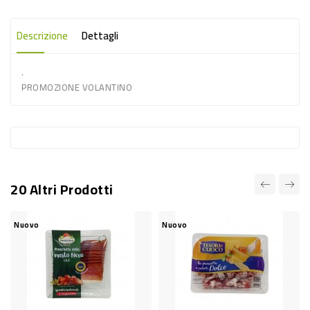
-
PLASTICA
Descrizione
Dettagli
-
.
AFFINI
PROMOZIONE VOLANTINO
LAVAGGIO
STOVIGLIE
DEODORANTI
DETERSIVI
20 Altri Prodotti
TESSUTI
DETERGENTI
Nuovo
Nuovo
Nu
SUPERFICI
ACCESSORI
CASA