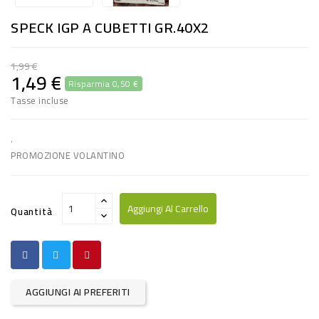
RISO
SPECK IGP A CUBETTI GR.40X2
E
FARINA
1,99 €
1,49 €
Risparmia 0,50 €
DIETETICO
Tasse incluse
NATURALI
SNACKS
.
PROMOZIONE VOLANTINO
ALIMENTI
CONSERVATI
Aggiungi Al Carrello
Quantità
CURA
CASA
INSETTICIDI
AGGIUNGI AI PREFERITI
CARTA