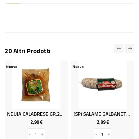
-
PLASTICA
-
AFFINI
LAVAGGIO
20 Altri Prodotti
STOVIGLIE
DEODORANTI
Nuovo
Nuovo
DETERSIVI
TESSUTI
DETERGENTI
SUPERFICI
NDUJA CALABRESE GR.200.
(SP) SALAME GALBANETTO GR.210
ACCESSORI
2,99 €
2,99 €
Prezzo
Prezzo
CASA
-
+
-
+