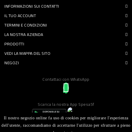
INFORMAZIONI SUI CONTATTI
PET
IL TUO ACCOUNT
FOOD
TERMINI E CONDIZIONI
LA NOSTRA AZIENDA
FRESCHI
PRODOTTI
PIATTI
VEDI LA MAPPA DEL SITO
PRONTI
NEGOZI
E
Contattaci con WhatsApp
CONDIMENTI
CARNE
ORTOFRUTTA
Scarica la nostra App Spesa5f
UOVA
Il nostro negozio online fa uso di cookies per migliorare l'esperienza
PANIFICI
dell'utente, raccomandiamo di accettarne l'utilizzo per sfruttare a pieno