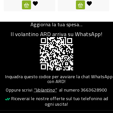
CURA
PERSONA
Aggiorna la tua spesa...
IGIENICO
Il volantino ARD arriva su WhatsApp!
SANITARI
ACCESSORI
PERSONA
PUERICULTURA
IGIENE
Inquadra questo codice per avviare la chat WhatsApp
PERSONA
con ARD!
Oppure scrivi
"Volantino"
al numero
3663628900
PETS
Riceverai le nostre offerte sul tuo telefonino ad
ogni uscita!
PET
ACCESSORI