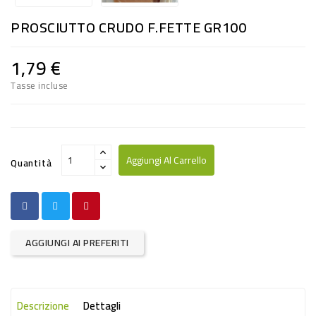
RISO
PROSCIUTTO CRUDO F.FETTE GR100
E
FARINA
1,79 €
DIETETICO
Tasse incluse
NATURALI
SNACKS
ALIMENTI
Aggiungi Al Carrello
Quantità
CONSERVATI
CURA
CASA
AGGIUNGI AI PREFERITI
INSETTICIDI
CARTA
Descrizione
Dettagli