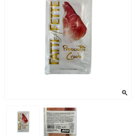
PRODOTTI
PER
CONDIRE
DOLCIARIO
PRODOTTI
DA
FORNO
RICORRENZE
PASQUALI

PREPARATI
ALIMENTI
INFANZIA
PASTA,