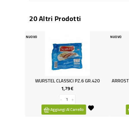
20 Altri Prodotti
NUOVO
STEL CLASSICI PZ.6 GR.420
1,79 €
1,69 €
Prezzo
Prezzo
-
+
-
+
Aggiungi Al Carrello
Aggiungi Al Carrello