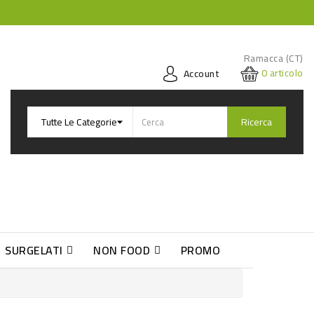
Ramacca (CT)
0
articolo
Account
Ricerca
SURGELATI
NON FOOD
PROMO