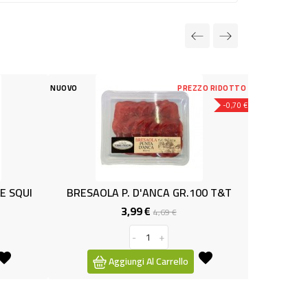
PREZZO RIDOTTO
NUOVO
-0,70 €
OLA P. D'ANCA GR.100 T&T
PANCETTA AFFUM.CUBETTI G
3,99 €
1,49 €
Prezzo
Prezzo
Prezzo
4,69 €
base
-
+
-
+
Aggiungi Al Carrello
Aggiungi Al Carrello