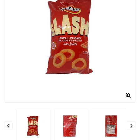
PRODOTTI
PER
CONDIRE
DOLCIARIO
PRODOTTI
DA
FORNO
RICORRENZE
PASQUALI

PREPARATI
ALIMENTI
INFANZIA


PASTA,