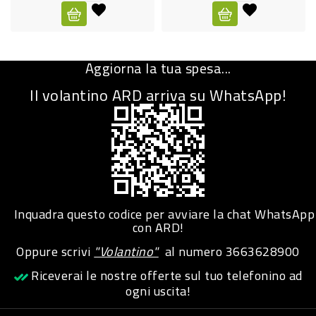
CURA
PERSONA
Aggiorna la tua spesa...
IGIENICO
Il volantino ARD arriva su WhatsApp!
SANITARI
ACCESSORI
PERSONA
PUERICULTURA
IGIENE
Inquadra questo codice per avviare la chat WhatsApp
PERSONA
con ARD!
Oppure scrivi
"Volantino"
al numero
3663628900
PETS
Riceverai le nostre offerte sul tuo telefonino ad
ogni uscita!
PET
ACCESSORI