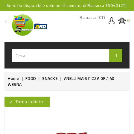
Servizio disponibile solo per il comune di Ramacca 95040 (CT).
CATEGORIA
Ramacca (CT)
0
HOME
BEVANDE
BEVANDE
ANALCOLICHE
BEVANDE
Home
FOOD
SNACKS
ANELLI MAIS PIZZA GR.140
WESNA
ALCOLICHE
BEVANDE
<- Torna Indietro
CALDE
Nuovo
FOOD