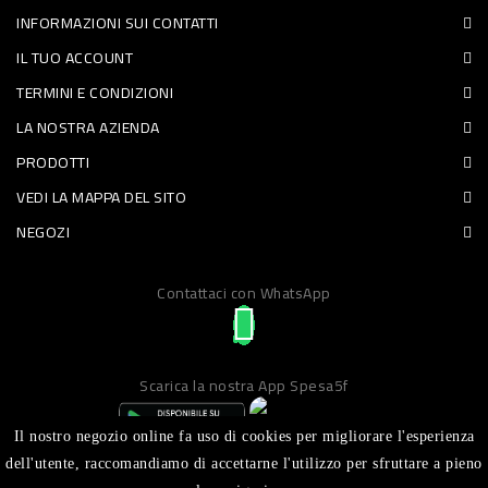
INFORMAZIONI SUI CONTATTI
PET
IL TUO ACCOUNT
FOOD
TERMINI E CONDIZIONI
LA NOSTRA AZIENDA
FRESCHI
PRODOTTI
PIATTI
VEDI LA MAPPA DEL SITO
PRONTI
NEGOZI
E
Contattaci con WhatsApp
CONDIMENTI
CARNE
ORTOFRUTTA
Scarica la nostra App Spesa5f
UOVA
Il nostro negozio online fa uso di cookies per migliorare l'esperienza
PANIFICI
dell'utente, raccomandiamo di accettarne l'utilizzo per sfruttare a pieno