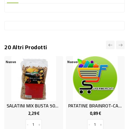
-
PLASTICA
-
AFFINI
LAVAGGIO
20 Altri Prodotti
STOVIGLIE
DEODORANTI
Nuovo
Nuovo
DETERSIVI
TESSUTI
DETERGENTI
SUPERFICI
SALATINI MIX BUSTA 500gr
PATATINE BRAINROT-CARDS GR.30
ACCESSORI
2,29 €
0,89 €
Prezzo
Prezzo
CASA
-
+
-
+