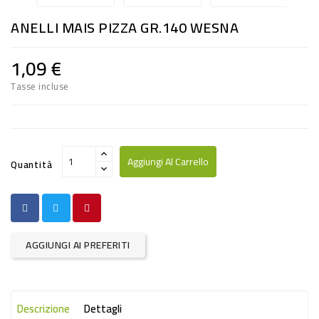
RISO
ANELLI MAIS PIZZA GR.140 WESNA
E
FARINA
1,09 €
DIETETICO
Tasse incluse
NATURALI
SNACKS
ALIMENTI
Aggiungi Al Carrello
Quantità
CONSERVATI
CURA
CASA
AGGIUNGI AI PREFERITI
INSETTICIDI
CARTA
Descrizione
Dettagli