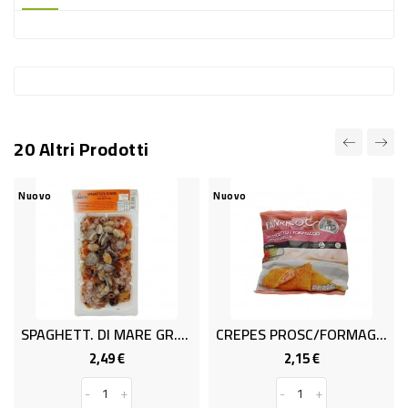
-
PLASTICA
-
AFFINI
LAVAGGIO
20 Altri Prodotti
STOVIGLIE
DEODORANTI
Nuovo
Nuovo
DETERSIVI
TESSUTI
DETERGENTI
SUPERFICI
SPAGHETT. DI MARE GR.300 MARE'
CREPES PROSC/FORMAGGIO GR.500
ACCESSORI
2,49 €
2,15 €
Prezzo
Prezzo
CASA
-
+
-
+