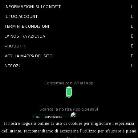
INFORMAZIONI SUI CONTATTI
PET
IL TUO ACCOUNT
FOOD
TERMINI E CONDIZIONI
LA NOSTRA AZIENDA
FRESCHI
PRODOTTI
PIATTI
VEDI LA MAPPA DEL SITO
PRONTI
NEGOZI
E
Contattaci con WhatsApp
CONDIMENTI
CARNE
ORTOFRUTTA
Scarica la nostra App Spesa5f
UOVA
Il nostro negozio online fa uso di cookies per migliorare l'esperienza
PANIFICI
dell'utente, raccomandiamo di accettarne l'utilizzo per sfruttare a pieno