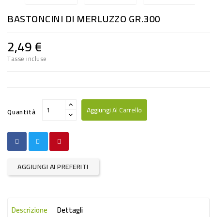
RISO
BASTONCINI DI MERLUZZO GR.300
E
FARINA
2,49 €
DIETETICO
Tasse incluse
NATURALI
SNACKS
ALIMENTI
Aggiungi Al Carrello
Quantità
CONSERVATI
CURA
CASA
AGGIUNGI AI PREFERITI
INSETTICIDI
CARTA
Descrizione
Dettagli