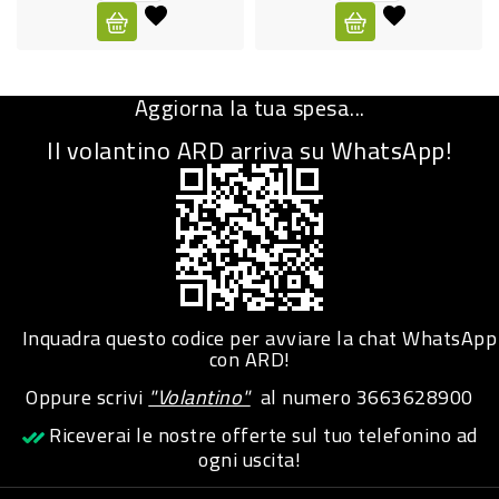
CURA
PERSONA
Aggiorna la tua spesa...
IGIENICO
Il volantino ARD arriva su WhatsApp!
SANITARI
ACCESSORI
PERSONA
PUERICULTURA
IGIENE
Inquadra questo codice per avviare la chat WhatsApp
PERSONA
con ARD!
Oppure scrivi
"Volantino"
al numero
3663628900
PETS
Riceverai le nostre offerte sul tuo telefonino ad
ogni uscita!
PET
ACCESSORI