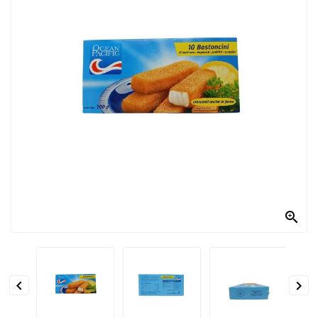
PRODOTTI
PER
CONDIRE
DOLCIARIO
PRODOTTI
DA
FORNO
RICORRENZE
PASQUALI

PREPARATI
ALIMENTI
INFANZIA


PASTA,