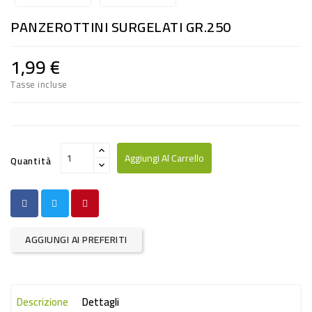
RISO
PANZEROTTINI SURGELATI GR.250
E
FARINA
1,99 €
DIETETICO
Tasse incluse
NATURALI
SNACKS
ALIMENTI
Aggiungi Al Carrello
Quantità
CONSERVATI
CURA
CASA
AGGIUNGI AI PREFERITI
INSETTICIDI
CARTA
Descrizione
Dettagli