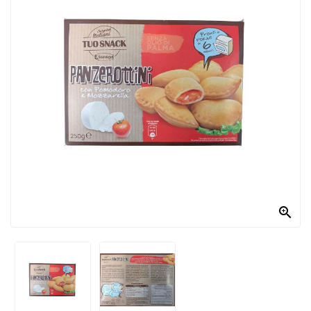
PRODOTTI
PER
CONDIRE
DOLCIARIO
PRODOTTI
DA
FORNO
RICORRENZE
PASQUALI

PREPARATI
ALIMENTI
INFANZIA
PASTA,