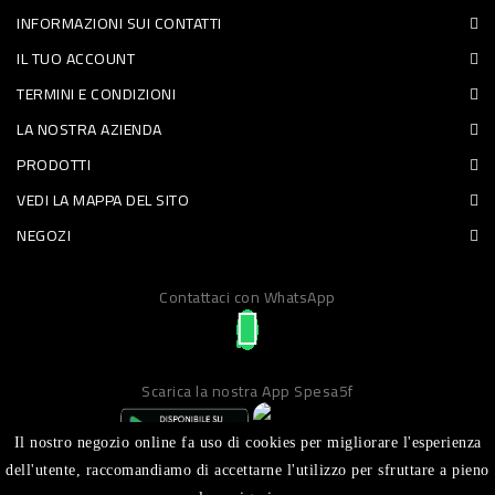
INFORMAZIONI SUI CONTATTI
PET
IL TUO ACCOUNT
FOOD
TERMINI E CONDIZIONI
LA NOSTRA AZIENDA
FRESCHI
PRODOTTI
PIATTI
VEDI LA MAPPA DEL SITO
PRONTI
NEGOZI
E
Contattaci con WhatsApp
CONDIMENTI
CARNE
ORTOFRUTTA
Scarica la nostra App Spesa5f
UOVA
Il nostro negozio online fa uso di cookies per migliorare l'esperienza
PANIFICI
dell'utente, raccomandiamo di accettarne l'utilizzo per sfruttare a pieno