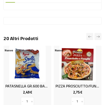
-
PLASTICA
-
AFFINI
LAVAGGIO
20 Altri Prodotti
STOVIGLIE
DEODORANTI
Nuovo
Nuovo
DETERSIVI
TESSUTI
DETERGENTI
SUPERFICI
PATASNELLA GR.600 BARCHETTE
PIZZA PROSCIUTTO/FUNGHI GR.345
ACCESSORI
2,49 €
2,75 €
Prezzo
Prezzo
CASA
-
+
-
+