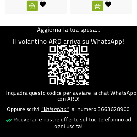
CURA
PERSONA
Aggiorna la tua spesa...
IGIENICO
Il volantino ARD arriva su WhatsApp!
SANITARI
ACCESSORI
PERSONA
PUERICULTURA
IGIENE
Inquadra questo codice per avviare la chat WhatsApp
PERSONA
con ARD!
Oppure scrivi
"Volantino"
al numero
3663628900
PETS
Riceverai le nostre offerte sul tuo telefonino ad
ogni uscita!
PET
ACCESSORI